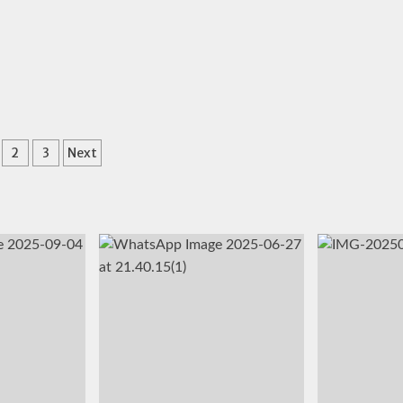
aginação
2
3
Next
e
sts