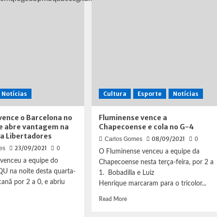
meiras
2
a
da
0,
mas
acanã
cede
empate
para
o
Náutico
nos
Notícias
Cultura
Esporte
Notícias
Aflitos
vence o Barcelona no
Fluminense vence a
e abre vantagem na
Chapecoense e cola no G-4
da Libertadores
08/09/2021
Carlos Gomes
0
23/09/2021
es
0
O Fluminense venceu a equipe da
venceu a equipe do
Chapecoense nesta terça-feira, por 2 a
U na noite desta quarta-
1. Bobadilla e Luiz
canã por 2 a 0, e abriu
Henrique marcaram para o tricolor...
Read
Read More
d
more
e
about