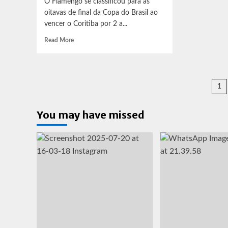
O Flamengo se classificou para as
oitavas de final da Copa do Brasil ao
vencer o Coritiba por 2 a...
Read
Read More
more
about
Flamengo
vence
P
1
novamente
o
d
Coritiba
You may have missed
po
e
se
classifica
para
as
oitavas
de
final
da
Copa
do
Brasil