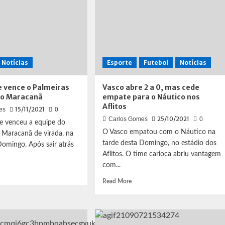
Notícias
Esporte
Futebol
Notícias
 vence o Palmeiras
Vasco abre 2 a 0, mas cede
no Maracanã
empate para o Náutico nos
Aflitos
15/11/2021
es
0
25/10/2021
Carlos Gomes
0
e venceu a equipe do
O Vasco empatou com o Náutico na
 Maracanã de virada, na
tarde desta Domingo, no estádio dos
Domingo. Após sair atrás
Aflitos. O time carioca abriu vantagem
com...
d
e
Read
Read More
ut
more
minense
about
ce
Vasco
abre