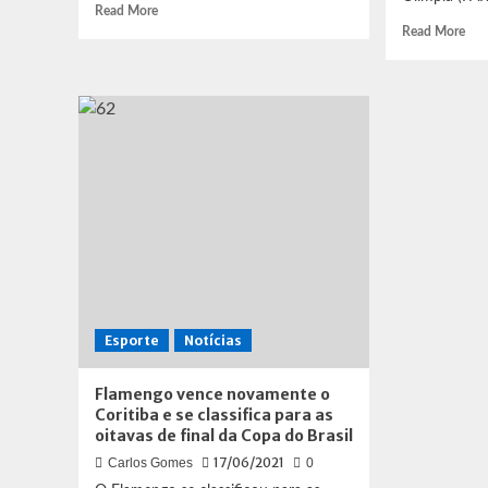
Read
Read More
more
Rea
Read More
about
mor
Fluminense
abo
bate
Fla
o
gole
Bahia
nov
e
o
volta
Oli
a
e
vencer
vai
após
a
seis
semi
partidas
da
Lib
Esporte
Notícias
Flamengo vence novamente o
Coritiba e se classifica para as
oitavas de final da Copa do Brasil
17/06/2021
Carlos Gomes
0