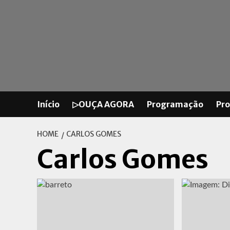
Skip
to
content
Início
▷OUÇA AGORA
Programação
Pr
HOME
CARLOS GOMES
Carlos Gomes