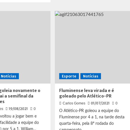
ut
Fluminense
mengo
vence
ce
a
Chapecoense
celona
e
cola
acanã
no
G-
e
4
tagem
final
Notícias
Esporte
Notícias
ertadores
goleia novamente o
Fluminense leva virada e é
ai a semifinal da
goleado pelo Atlético-PR
res
01/07/2021
Carlos Gomes
0
19/08/2021
es
0
O Atlético-PR goleou a equipe do
voltou a jogar bem e
Fluminense por 4 a 1, na tarde desta
acilidade a equipe do
quarta-feira, pela 8ª rodada do
 por 5 a 1. Wiliam...