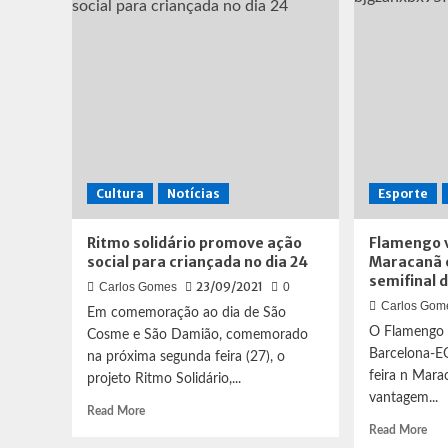
campeão
Pal
da
de
série
vira
B
no
neste
Mar
Domingo
Cultura
Notícias
Esporte
Ritmo solidário promove ação
Flamengo 
social para criançada no dia 24
Maracanã 
semifinal 
23/09/2021
Carlos Gomes
0
Carlos Gom
Em comemoração ao dia de São
O Flamengo 
Cosme e São Damião, comemorado
Barcelona-EQ
na próxima segunda feira (27), o
feira n Mara
projeto Ritmo Solidário,...
vantagem...
Read
Read More
more
Rea
Read More
about
mor