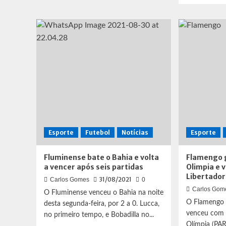
Ritmo
abo
solidário
Fla
promove
ven
ação
o
social
Bar
para
no
criançada
Mar
no
e
dia
abr
24
van
na
semi
da
Esporte
Futebol
Notícias
Esporte
Lib
Fluminense bate o Bahia e volta
Flamengo 
a vencer após seis partidas
Olimpia e v
Libertado
31/08/2021
Carlos Gomes
0
Carlos Gom
O Fluminense venceu o Bahia na noite
O Flamengo 
desta segunda-feira, por 2 a 0. Lucca,
venceu com f
no primeiro tempo, e Bobadilla no...
Olímpia (PAR)