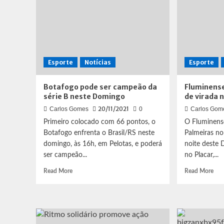
Esporte
Notícias
Esporte
Botafogo pode ser campeão da
Fluminense
série B neste Domingo
de virada 
20/11/2021
Carlos Gomes
0
Carlos Gom
Primeiro colocado com 66 pontos, o
O Fluminens
Botafogo enfrenta o Brasil/RS neste
Palmeiras no
domingo, às 16h, em Pelotas, e poderá
noite deste 
ser campeão...
no Placar,...
Read
Rea
Read More
Read More
more
mor
about
abo
Botafogo
Flu
pode
ven
ser
o