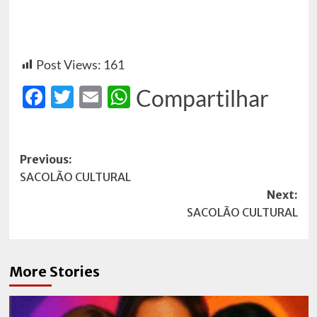
Post Views:
161
Facebook
Twitter
Email
WhatsApp
Compartilhar
Post
Previous:
SACOLÃO CULTURAL
navigation
Next:
SACOLÃO CULTURAL
More Stories