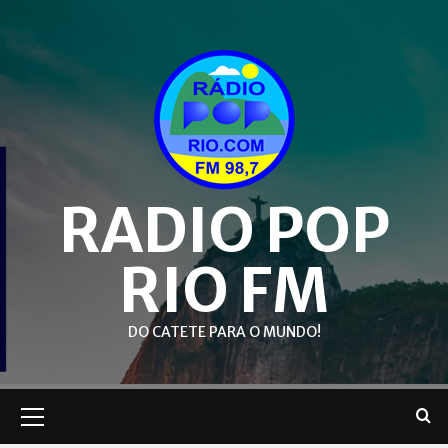
Skip
to
content
RADIO POP
RIO FM
DO CATETE PARA O MUNDO!
Primary
Menu