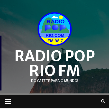
Skip
to
content
RADIO POP
RIO FM
DO CATETE PARA O MUNDO!
Primary
Menu