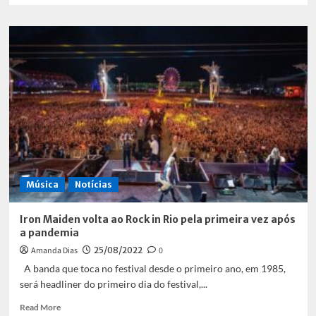
about
A
volta
do
EMO
Música
Notícias
Iron Maiden volta ao Rock in Rio pela primeira vez após
a pandemia
Amanda Dias
25/08/2022
0
A banda que toca no festival desde o primeiro ano, em 1985,
será headliner do primeiro dia do festival,...
Read
Read More