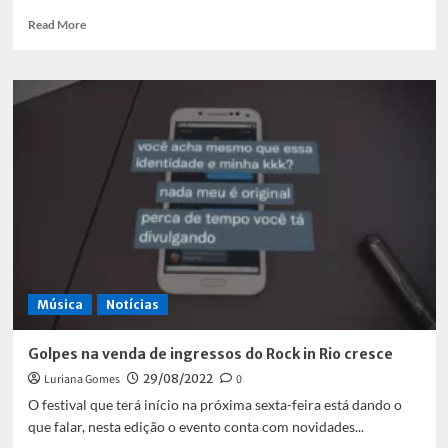
Read
Read More
more
about
Hallyu:
Kpop
e
Dramas
como
fortalecimento
da
cultura
Coreana
Música
Notícias
Golpes na venda de ingressos do Rock in Rio cresce
Luriana Gomes
29/08/2022
0
O festival que terá início na próxima sexta-feira está dando o
que falar, nesta edição o evento conta com novidades...