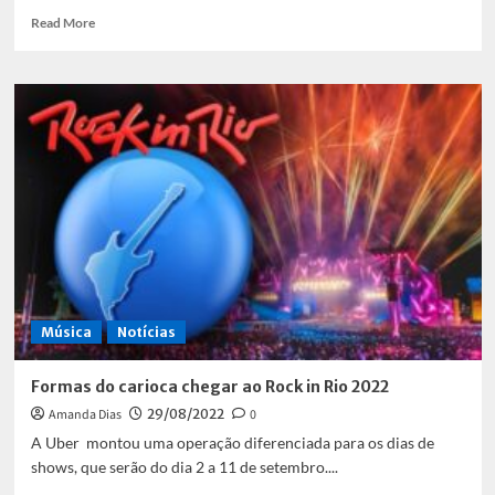
Read
Read More
more
about
Anitta
faz
história
no
MTV
VMA
Música
Notícias
Formas do carioca chegar ao Rock in Rio 2022
Amanda Dias
29/08/2022
0
A Uber montou uma operação diferenciada para os dias de
shows, que serão do dia 2 a 11 de setembro....