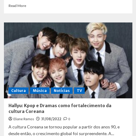
Read
Read More
more
about
Saiba
como
foi
o
primeiro
dia
de
Rock
in
Rio
Cultura
Música
Notícias
TV
Hallyu: Kpop e Dramas como fortalecimento da
cultura Coreana
Eliane Ramos
31/08/2022
0
A cultura Coreana se tornou popular a partir dos anos 90, e
desde então, o crescimento global foi surpreendente. A...