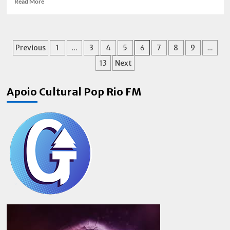
Read More
more
about
Rodrigo
Oliveira
Paginação
Previous
1
…
3
4
5
6
7
8
9
…
busca
seu
de
13
Next
espaço
posts
como
cantor
Apoio Cultural Pop Rio FM
e
lança
novo
trabalho