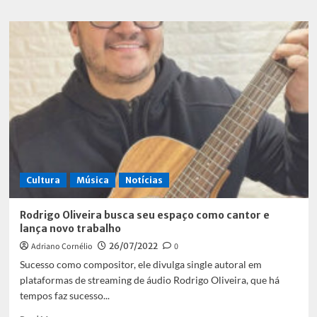
about
Pink
VENOM
reúne
61m
de
visualizações
em
12
horas
Cultura
Música
Notícias
Rodrigo Oliveira busca seu espaço como cantor e
lança novo trabalho
Adriano Cornélio
26/07/2022
0
Sucesso como compositor, ele divulga single autoral em
plataformas de streaming de áudio Rodrigo Oliveira, que há
tempos faz sucesso...
Read