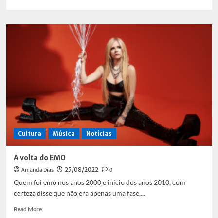
more
about
Migos
cancela
show
no
Rock
in
Rio
Cultura
Música
Notícias
A volta do EMO
Amanda Dias
25/08/2022
0
Quem foi emo nos anos 2000 e inicio dos anos 2010, com
certeza disse que não era apenas uma fase,...
Read
Read More
more