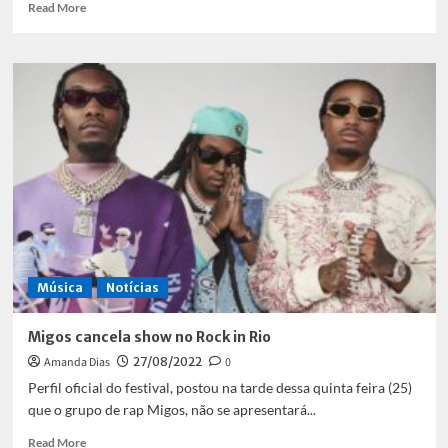
Read
Read More
more
about
Formas
do
carioca
chegar
ao
Rock
in
Rio
2022
Música
Notícias
Migos cancela show no Rock in Rio
Amanda Dias
27/08/2022
0
Perfil oficial do festival, postou na tarde dessa quinta feira (25)
que o grupo de rap Migos, não se apresentará...
Read
Read More