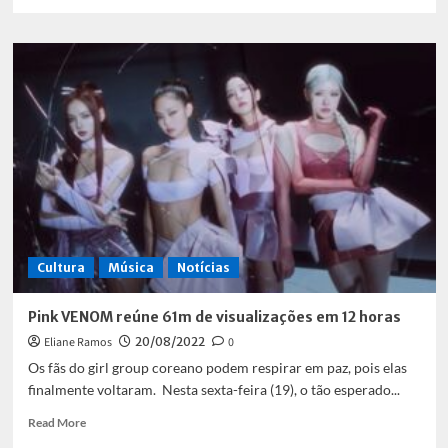
more
about
Iron
Maiden
volta
ao
Rock
in
Rio
pela
primeira
vez
após
a
Cultura
Música
Notícias
pandemia
Pink VENOM reúne 61m de visualizações em 12 horas
Eliane Ramos
20/08/2022
0
Os fãs do girl group coreano podem respirar em paz, pois elas
finalmente voltaram. Nesta sexta-feira (19), o tão esperado...
Read
Read More
more