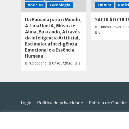
Notícias
Tecnologia
Cultura
Notíc
Da Baixada para o Mundo,
SACOLÃO CULT
A-Lina Une IA, Música e
0
Chuchu Lewis
Alma, Buscando, Através
0
da Inteligência Artificial,
Estimular a Inteligência
Emocional e a Essência
Humana
04/03/2026
radiopoprio
1
Login
Política de privacidade
Política de Cookies