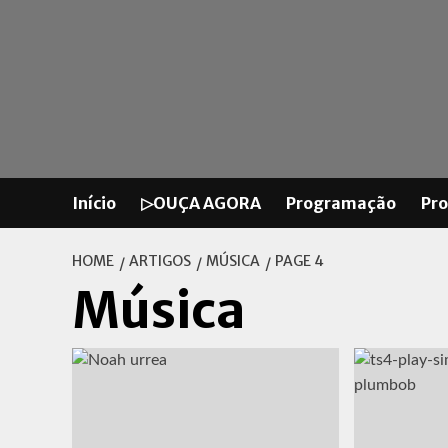
Skip
to
content
Início
▷OUÇA AGORA
Programação
Pr
HOME
ARTIGOS
MÚSICA
PAGE 4
Música