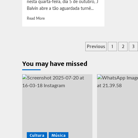
nesta quarta-feira, dia 5 de outubro, J
Balvin abre a tão aguardada turnê...
Read
Read More
more
about
J
Balvin
Paginação
Previous
1
2
3
abre
turnê
de
na
You may have missed
posts
América
Latina
Cultura
Música