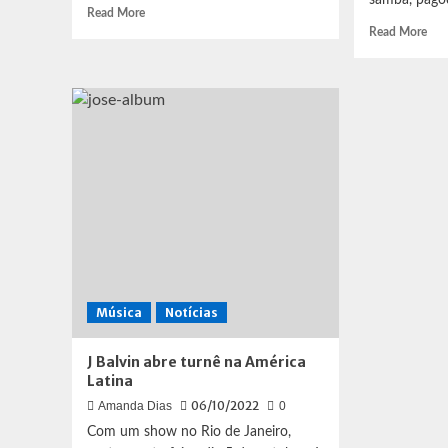
samba, pagod
Read
Read More
more
Rea
Read More
about
mor
Paz
abo
selada?
Fãs
Rico
de
Dalasam
Lud
quer
se
fazer
ind
as
co
pazes
pre
com
alto
Pabllo
par
Vittar
sh
do
Num
Música
Notícias
J Balvin abre turnê na América
Latina
06/10/2022
Amanda Dias
0
Com um show no Rio de Janeiro,