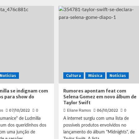
3:
“Estou
ba
grata
por
-
estar
viva”:
Selena
Gomez
lança
trailer
de
seu
documentário
Notícias
Cultura
Música
Notícias
milla se indignam com
Rumores apontam feat com
os para show do
Selena Gomez em novo álbum de
Taylor Swift
07/10/2022
06/10/2022
os
0
Eliane Ramos
0
Numanice" de Ludmilla
A internet surgiu com uma lista de
 um dos queridinhos dos
possíveis produtos envolvidos no
 Com uma junção de
lançamento do álbum "Midnights", de