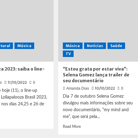
e)
atração
da
quinta
sta
edição
do
ascimento
True
Mondays
tural
Música
Música
Notícias
Saúde
TV
a 2023: saiba o line-
“Estou grata por estar viva”:
Selena Gomez lança trailer de
seu documentário
11/10/2022
s
0
10/10/2022
Amanda Dias
0
 hoje (11), o line-up
Dia 7 de outubro Selena Gomez
Lollapalooza Brasil 2023,
divulgou mais informações sobre seu
 nos dias 24,25 e 26 de
novo documentário, “my mind and
me”, que será pela...
d
e
Read
Read More
ut
more
lapalooza
about