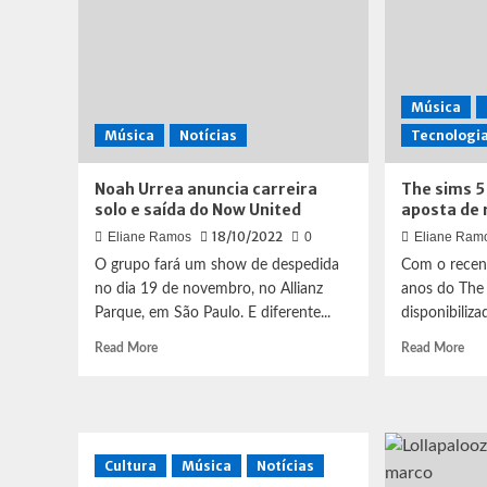
Música
Música
Notícias
Tecnologi
Noah Urrea anuncia carreira
The sims 5
solo e saída do Now United
aposta de
18/10/2022
Eliane Ramos
0
Eliane Ram
O grupo fará um show de despedida
Com o recent
no dia 19 de novembro, no Allianz
anos do The 
Parque, em São Paulo. E diferente...
disponibiliza
Read
Rea
Read More
Read More
more
mor
about
abo
Noah
The
Urrea
sim
anuncia
5
Cultura
Música
Notícias
carreira
(Pro