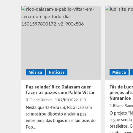
seu
202
novo
sai
álbum
o
line
up
Música
Notícias
Música
Paz selada? Rico Dalasam quer
Fãs de Lud
fazer as pazes com Pabllo Vittar
preços alt
Numanice
07/10/2022
Eliane Ramos
0
Eliane Ram
Nesta quarta-feira (5), Rico Dalasam
O projeto "
se mostrou disposto a selar a paz
segue sendo
entre uma das brigas mais famosas do
brasileiros.
Pop...