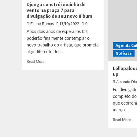
solo
Ren
Djonga constrói moinho de
e
é
vento na praça 7 para
saída
a
divulgação de seu novo álbum
do
apo
13/10/2022
Eliane Ramos
0
Now
de
United
ren
Após dois anos de espera, os fãs
da
poderão finalmente contemplar o
EA
novo trabalho do artista, que promete
Agenda Cul
algo diferente dos...
Notícias
Read
Read More
more
Lollapalooz
about
up
Djonga
Amanda Dia
constrói
Foi divulgado
moinho
de
completo do 
vento
que ocorrerá
na
março,...
praça
7
Rea
Read More
para
mor
divulgação
abo
de
Lol