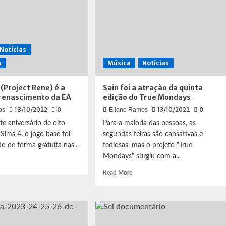
Notícias
a
Música
Notícias
 (Project Rene) é a
Sain foi a atração da quinta
 renascimento da EA
edição do True Mondays
18/10/2022
13/10/2022
os
0
Eliane Ramos
0
e aniversário de oito
Para a maioria das pessoas, as
Sims 4, o jogo base foi
segundas feiras são cansativas e
do de forma gratuita nas...
tediosas, mas o projeto "True
Mondays" surgiu com a...
d
e
Read
Read More
ut
more
about
s
Sain
foi
ject
a