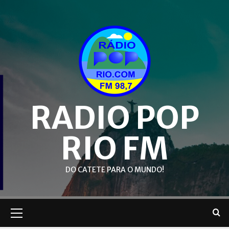
Skip
to
content
RADIO POP
RIO FM
DO CATETE PARA O MUNDO!
Primary
Menu