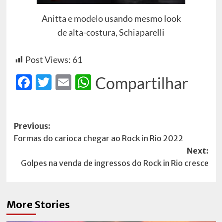
Anitta e modelo usando mesmo look
de alta-costura, Schiaparelli
Post Views:
61
Facebook
Twitter
Email
WhatsApp
Compartilhar
Post
Previous:
Formas do carioca chegar ao Rock in Rio 2022
navigation
Next:
Golpes na venda de ingressos do Rock in Rio cresce
More Stories