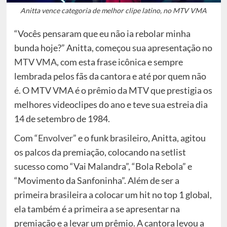
Anitta vence categoria de melhor clipe latino, no MTV VMA
“Vocês pensaram que eu não ia rebolar minha
bunda hoje?” Anitta, começou sua apresentação no
MTV VMA
, com esta frase icônica e sempre
lembrada pelos fãs da cantora e até por quem não
é. O MTV VMA é o prêmio da MTV que prestigia os
melhores videoclipes do ano e teve sua estreia dia
14 de setembro de 1984.
Com “
Envolver
” e o funk brasileiro, Anitta, agitou
os palcos da premiação, colocando na setlist
sucesso como “Vai Malandra”, “Bola Rebola” e
“Movimento da Sanfoninha”. Além de ser a
primeira brasileira a colocar um hit no top 1 global,
ela também é a primeira a se apresentar na
premiação e a levar um prêmio. A cantora levou a