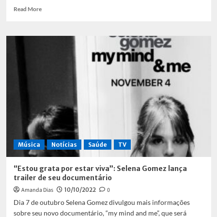
Read
Read More
more
about
Sai
novo
trailer
de
Super
Mario
Bros.:
O
Filme
Música
Notícias
Saúde
TV
“Estou grata por estar viva”: Selena Gomez lança
trailer de seu documentário
Amanda Dias
10/10/2022
0
Dia 7 de outubro Selena Gomez divulgou mais informações
sobre seu novo documentário, “my mind and me”, que será