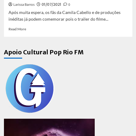
Larissa Barros
01/07/2021
0
Após muita espera, os fãs da Camila Cabello e de produções
inéditas já podem comemorar pois o trailer do filme...
Read
Read More
more
about
“Cinderella”:
Apoio Cultural Pop Rio FM
trailer
do
filme
é
divulgado
e
mostra
Camila
Cabello
cantando