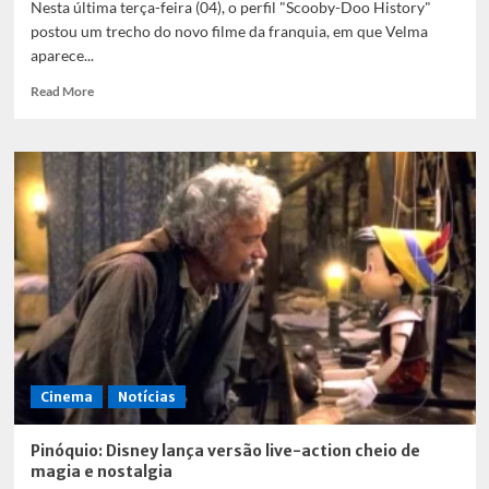
Nesta última terça-feira (04), o perfil "Scooby-Doo History"
postou um trecho do novo filme da franquia, em que Velma
aparece...
Read
Read More
more
about
Velma
tem
sexualidade
revelada
em
novo
filme
do
Scooby
Doo
Cinema
Notícias
Pinóquio: Disney lança versão live-action cheio de
magia e nostalgia