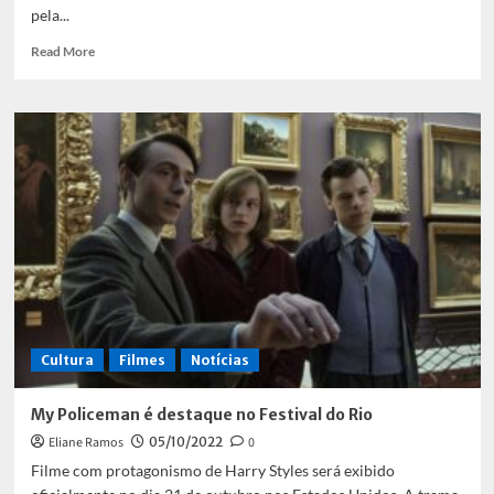
pela...
Read
Read More
more
about
“Estou
grata
por
estar
viva”:
Selena
Gomez
lança
trailer
de
seu
documentário
Cultura
Filmes
Notícias
My Policeman é destaque no Festival do Rio
Eliane Ramos
05/10/2022
0
Filme com protagonismo de Harry Styles será exibido