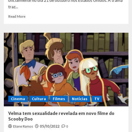
oficialmente no dia 21 de outubro nos Estados Unidos. A trama
traz...
Read
Read More
more
about
My
Policeman
é
destaque
no
Festival
do
Rio
Cinema
Cultura
Filmes
Notícias
TV
Velma tem sexualidade revelada em novo filme do
Scooby Doo
Eliane Ramos
05/10/2022
0