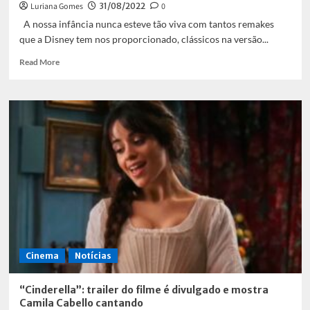
Luriana Gomes
31/08/2022
0
A nossa infância nunca esteve tão viva com tantos remakes
que a Disney tem nos proporcionado, clássicos na versão...
Read
Read More
more
about
Pinóquio:
Disney
lança
versão
live-
action
cheio
de
magia
e
nostalgia
Cinema
Notícias
“Cinderella”: trailer do filme é divulgado e mostra
Camila Cabello cantando