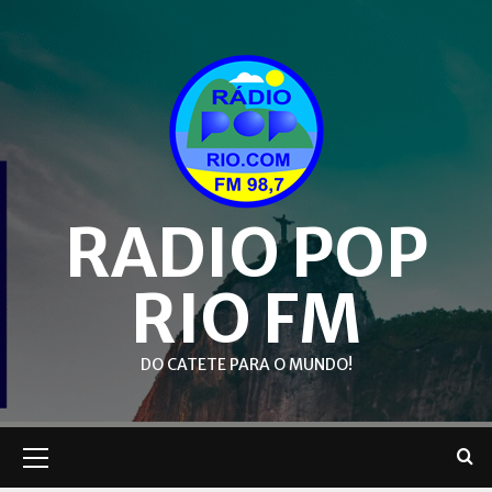
Skip
to
content
RADIO POP
RIO FM
DO CATETE PARA O MUNDO!
Primary
Menu