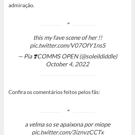
admiração.
this my fave scene of her !!
pic.twitter.com/V07OfY1nsS
— Pia ❣️COMMS OPEN (@soleildiddle)
October 4, 2022
Confira os comentários feitos pelos fãs:
a velma so se apaixona por miope
pic.twitter.com/3iznvzCCTx