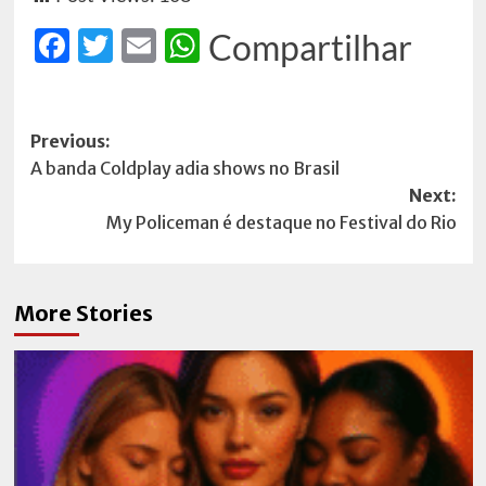
Facebook
Twitter
Email
WhatsApp
Compartilhar
Post
Previous:
A banda Coldplay adia shows no Brasil
navigation
Next:
My Policeman é destaque no Festival do Rio
More Stories