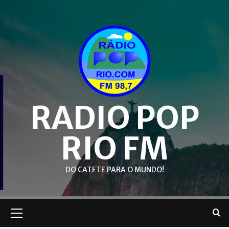
Skip
to
content
RADIO POP
RIO FM
DO CATETE PARA O MUNDO!
Primary
Menu