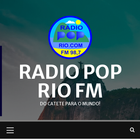
Skip
to
content
RADIO POP
RIO FM
DO CATETE PARA O MUNDO!
Primary
Menu