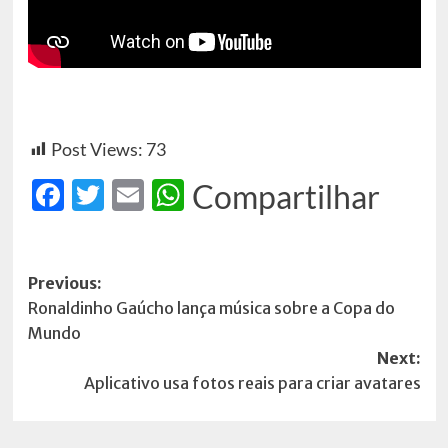
Post Views:
73
Facebook
Twitter
Email
WhatsApp
Compartilhar
Post
Previous:
Ronaldinho Gaúcho lança música sobre a Copa do
navigation
Mundo
Next:
Aplicativo usa fotos reais para criar avatares