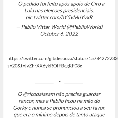
– O pedido foi feito após apoio de Ciro a
Lula nas eleições presidenciais.
pic.twitter.com/bY5vMuYvxR
— Pabllo Vittar World (@PablloWorld)
October 6, 2022
https://twitter.com/glbdesouza/status/1578427223
s=20&t=jvZhrXX6ykROIFBcgRF08g
O
@ricodalasam
não precisa guardar
rancor, mas a Pabllo ficou na mão do
Gorky e nunca se pronunciou a seu favor,
que era o mínimo depois de tanto ataque