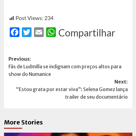
Post Views:
234
Facebook
Twitter
Email
WhatsApp
Compartilhar
Post
Previous:
Fãs de Ludmilla se indignam com preços altos para
navigation
show do Numanice
Next:
“Estou grata por estar viva”: Selena Gomez lança
trailer de seu documentário
More Stories