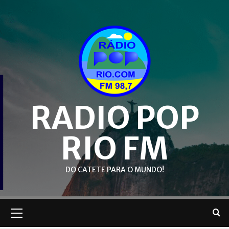
Skip
to
content
RADIO POP
RIO FM
DO CATETE PARA O MUNDO!
Primary
Menu