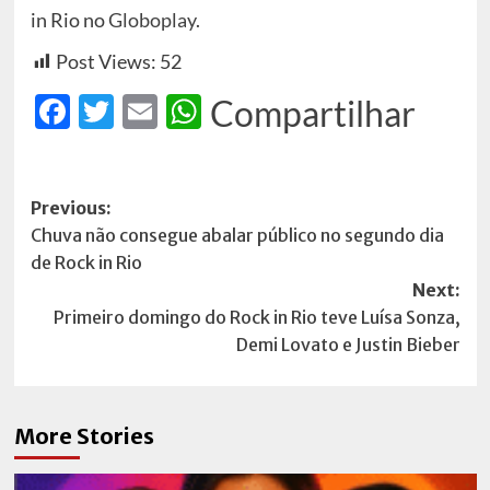
in Rio no
Globoplay
.
Post Views:
52
Facebook
Twitter
Email
WhatsApp
Compartilhar
Post
Previous:
Chuva não consegue abalar público no segundo dia
navigation
de Rock in Rio
Next:
Primeiro domingo do Rock in Rio teve Luísa Sonza,
Demi Lovato e Justin Bieber
More Stories