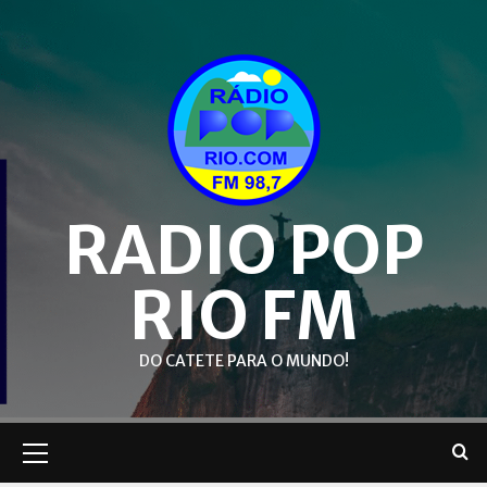
Skip
to
content
RADIO POP
RIO FM
DO CATETE PARA O MUNDO!
Primary
Menu