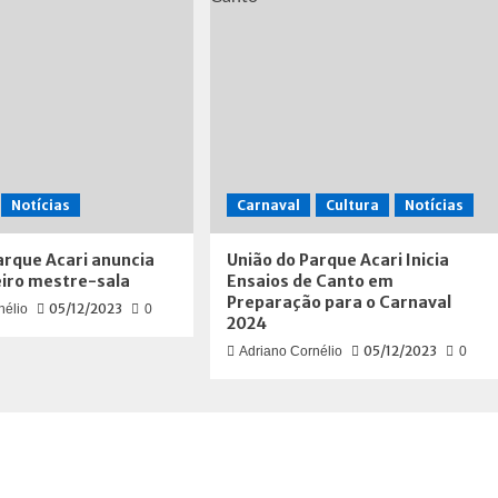
Notícias
Carnaval
Cultura
Notícias
arque Acari anuncia
União do Parque Acari Inicia
iro mestre-sala
Ensaios de Canto em
Preparação para o Carnaval
05/12/2023
nélio
0
2024
05/12/2023
Adriano Cornélio
0