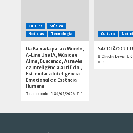
Cultura
Música
Notícias
Tecnologia
Cultura
Notíc
Da Baixada para o Mundo,
SACOLÃO CULT
A-Lina Une IA, Música e
0
Chuchu Lewis
Alma, Buscando, Através
0
da Inteligência Artificial,
Estimular a Inteligência
Emocional e a Essência
Humana
04/03/2026
radiopoprio
1