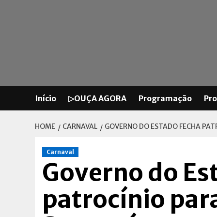
Skip
to
content
Início
▷OUÇA AGORA
Programação
Pr
HOME
CARNAVAL
GOVERNO DO ESTADO FECHA PATR
Carnaval
Governo do Es
patrocínio par