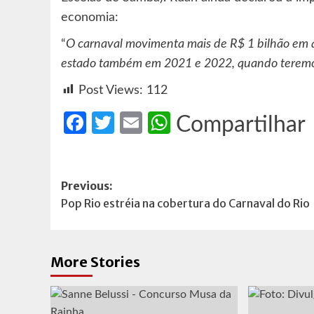
economia:
“
O carnaval movimenta mais de R$ 1 bilhão em ar
estado também em 2021 e 2022, quando terem
Post Views:
112
Facebook
Twitter
Email
WhatsApp
Compartilhar
Post
Previous:
Pop Rio estréia na cobertura do Carnaval do Rio
navigation
More Stories