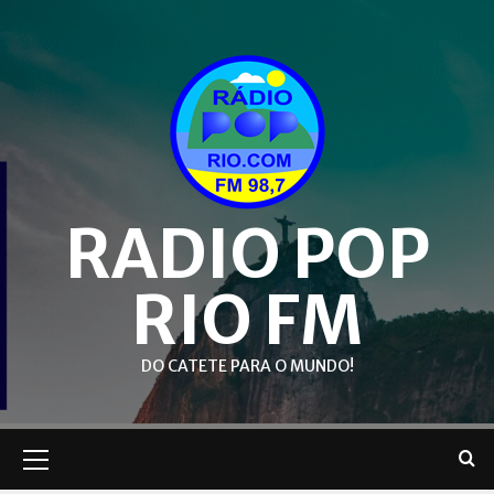
Skip
to
content
RADIO POP
RIO FM
DO CATETE PARA O MUNDO!
Primary
Menu