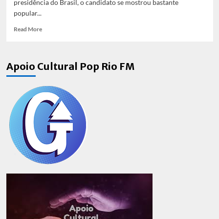
presidência do Brasil, o candidato se mostrou bastante
popular...
Read
Read More
more
about
De
Apoio Cultural Pop Rio FM
Putin
a
Zelensky:
Líderes
internacionais
parabenizam
Lula
pela
vitória