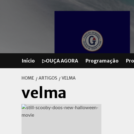
Skip
to
content
Início
▷OUÇA AGORA
Programação
Pr
HOME
ARTIGOS
VELMA
velma