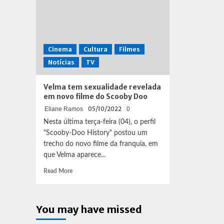
Cinema
Cultura
Filmes
Notícias
TV
Velma tem sexualidade revelada
em novo filme do Scooby Doo
05/10/2022
Eliane Ramos
0
Nesta última terça-feira (04), o perfil
"Scooby-Doo History" postou um
trecho do novo filme da franquia, em
que Velma aparece...
Read
Read More
more
about
Velma
You may have missed
tem
sexualidade