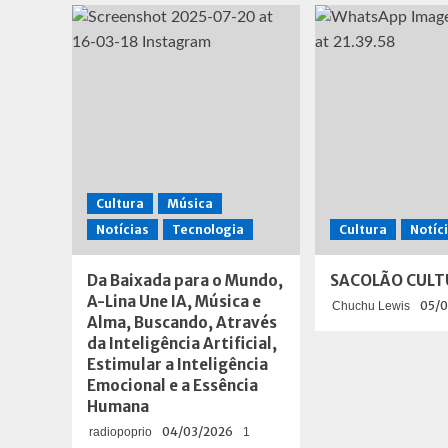
revelada
em
novo
filme
do
Scooby
Doo
Cultura
Música
Notícias
Tecnologia
Cultura
Notíc
Da Baixada para o Mundo,
SACOLÃO CULT
A-Lina Une IA, Música e
05/0
Chuchu Lewis
Alma, Buscando, Através
da Inteligência Artificial,
Estimular a Inteligência
Emocional e a Essência
Humana
04/03/2026
radiopoprio
1