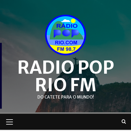
Skip
to
content
RADIO POP
RIO FM
DO CATETE PARA O MUNDO!
Primary
Menu