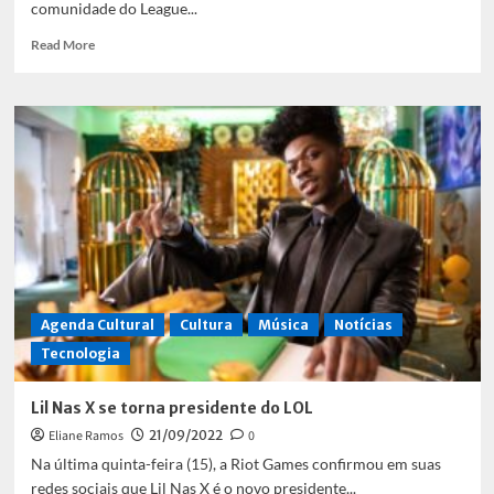
comunidade do League...
Read
Read More
more
about
paiN
2015
e
Exodia
se
enfrentam
no
CBOLÃO
2023
Agenda Cultural
Cultura
Música
Notícias
Tecnologia
Lil Nas X se torna presidente do LOL
Eliane Ramos
21/09/2022
0
Na última quinta-feira (15), a Riot Games confirmou em suas
redes sociais que Lil Nas X é o novo presidente...