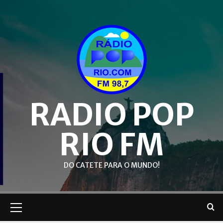
Skip
to
content
RADIO POP
RIO FM
DO CATETE PARA O MUNDO!
Primary
Menu