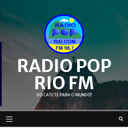
Skip
to
content
RADIO POP
RIO FM
DO CATETE PARA O MUNDO!
Primary
Menu