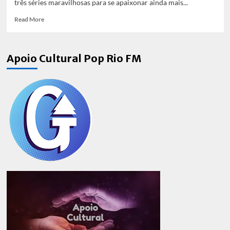
três séries maravilhosas para se apaixonar ainda mais...
Read
Read More
more
about
Conheça
Apoio Cultural Pop Rio FM
três
séries
asiáticas
para
maratonar
na
Netflix