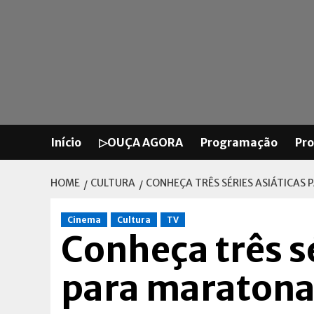
Skip
to
content
Início
▷OUÇA AGORA
Programação
Pr
HOME
CULTURA
CONHEÇA TRÊS SÉRIES ASIÁTICAS
Cinema
Cultura
TV
Conheça três sé
para maratonar