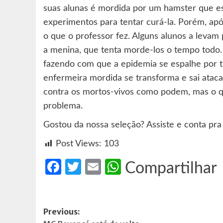
suas alunas é mordida por um hamster que est
experimentos para tentar curá-la. Porém, apó
o que o professor fez. Alguns alunos a levam
a menina, que tenta morde-los o tempo todo. 
fazendo com que a epidemia se espalhe por t
enfermeira mordida se transforma e sai ataca
contra os mortos-vivos como podem, mas o q
problema.
Gostou da nossa seleção? Assiste e conta pra 
Post Views:
103
Facebook
Twitter
Email
WhatsApp
Compartilhar
Post
Previous: