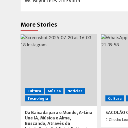
MC Beyoncé está de volta
navigation
More Stories
Cultura
Música
Notícias
Tecnologia
Cultura
Da Baixada para o Mundo, A-Lina
SACOLÃO 
Une IA, Música e Alma,
Chuchu Lew
Buscando, Através da