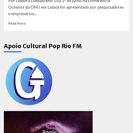
Por Débora Damasceno Dia 1° de julho na conferência
Oceanos da ONU em Lisboa foi apresentado por pesquisadores
e empresários...
Read
Read More
more
about
Dia
Apoio Cultural Pop Rio FM
1°
de
julho
a
Conferência
Oceanos
da
ONU
em
Lisboa
afirmou
que
algas
Marinhas
ganharão
mais