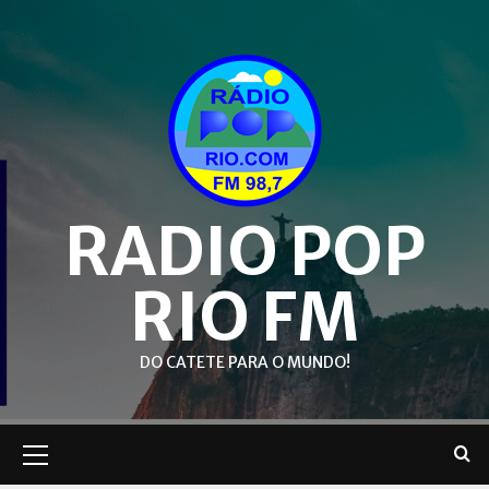
Skip
to
content
RADIO POP
RIO FM
DO CATETE PARA O MUNDO!
Primary
Menu