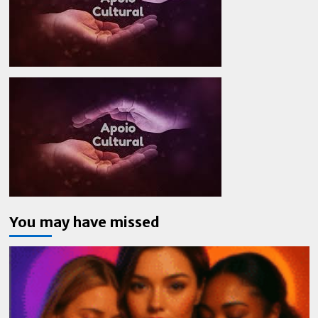
espaço
na
alimentação
no
futuro
You may have missed