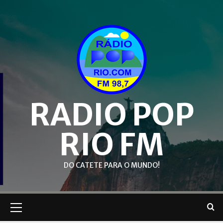
Skip
to
content
RADIO POP
RIO FM
DO CATETE PARA O MUNDO!
Primary
Menu