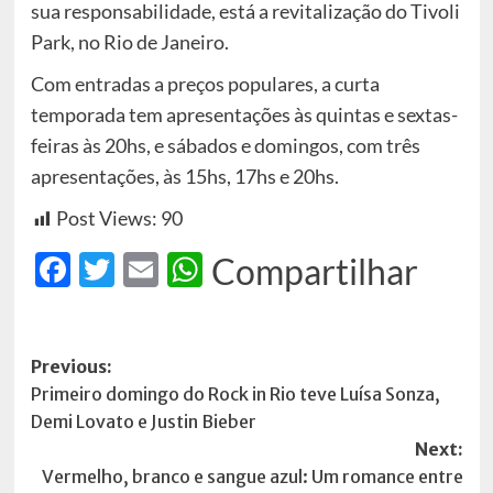
sua responsabilidade, está a revitalização do Tivoli
Park, no Rio de Janeiro.
Com entradas a preços populares, a curta
temporada tem apresentações às quintas e sextas-
feiras às 20hs, e sábados e domingos, com três
apresentações, às 15hs, 17hs e 20hs.
Post Views:
90
Facebook
Twitter
Email
WhatsApp
Compartilhar
Post
Previous:
Primeiro domingo do Rock in Rio teve Luísa Sonza,
navigation
Demi Lovato e Justin Bieber
Next:
Vermelho, branco e sangue azul: Um romance entre