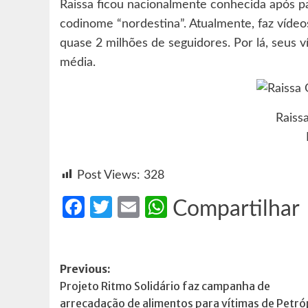
Raissa ficou nacionalmente conhecida após p
codinome “nordestina”. Atualmente, faz vídeos
quase 2 milhões de seguidores. Por lá, seus 
média.
Raissa
Post Views:
328
Facebook
Twitter
Email
WhatsApp
Compartilhar
Post
Previous:
Projeto Ritmo Solidário faz campanha de
navigation
arrecadação de alimentos para vítimas de Petró