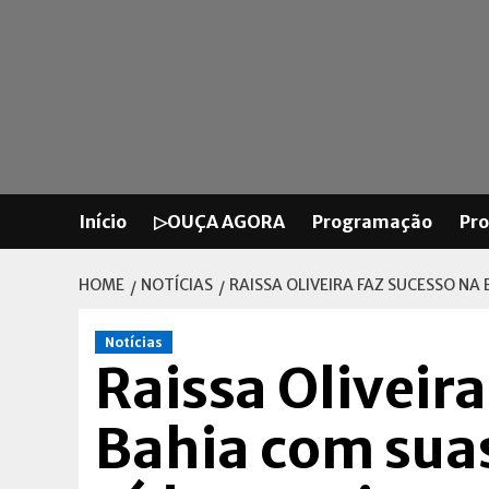
Skip
to
content
Início
▷OUÇA AGORA
Programação
Pr
HOME
NOTÍCIAS
RAISSA OLIVEIRA FAZ SUCESSO NA
Notícias
Raissa Oliveira
Bahia com suas