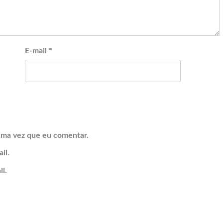
E-mail
*
ima vez que eu comentar.
il.
l.