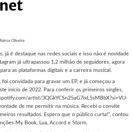
rnet
Raissa Oliveira
s, já é destaque nas redes sociais e isso não é novidade
tagram já ultrapassou 1,2 milhão de seguidores, agora
ara as plataformas digitais e a carreira musical.
 foi convidada para gravar um EP, e já começou a
te início de 2022. Para conferir os primeiros singles,
open.spotify.com/artist/3QGkYCSn25aG7ixL5sMBbX?si=VU-
ntade de me permitir na música. Recebi o convite
imeiros resultados. Espero que o público curta!”, contou
canções My Book, Lua, Accord e Storm.