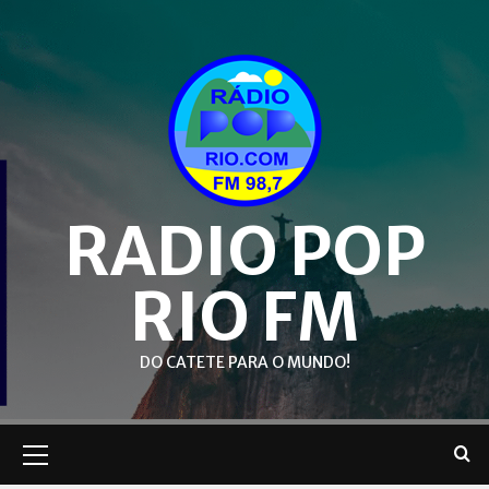
Skip
to
content
RADIO POP
RIO FM
DO CATETE PARA O MUNDO!
Primary
Menu