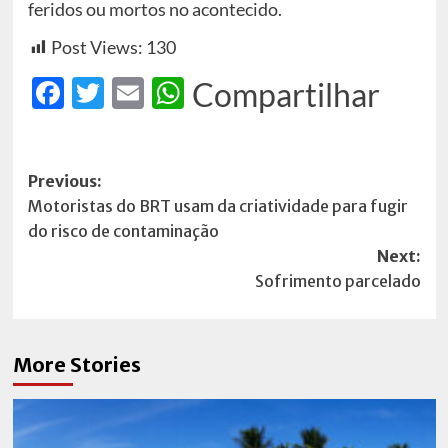
feridos ou mortos no acontecido.
Post Views:
130
Facebook
Twitter
Email
WhatsApp
Compartilhar
Post
Previous:
Motoristas do BRT usam da criatividade para fugir
navigation
do risco de contaminação
Next:
Sofrimento parcelado
More Stories