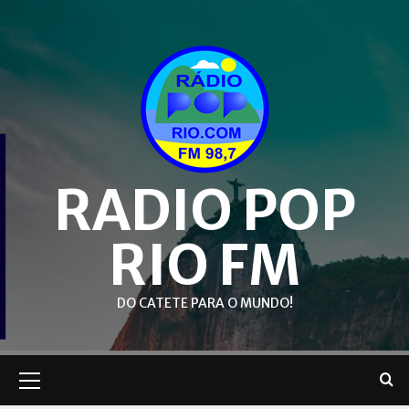
Skip
to
content
RADIO POP
RIO FM
DO CATETE PARA O MUNDO!
Primary
Menu