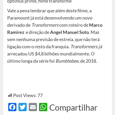
Vale a pena lembrar que além deste filme, a
Paramount já está desenvolvendo um novo
derivado de
Transformers
com roteiro de
Marco
Ramirez
e direção de
Angel Manuel Soto
. Mas
sem nenhuma previsão de estreia, que não terá
ligação com o resto da franquia.
Transformers já
arrecadou US $4,8 bilhões mundialmente. O
último longa da série foi
Bumblebee
, de 2018.
Post Views:
77
Facebook
Twitter
Email
WhatsApp
Compartilhar