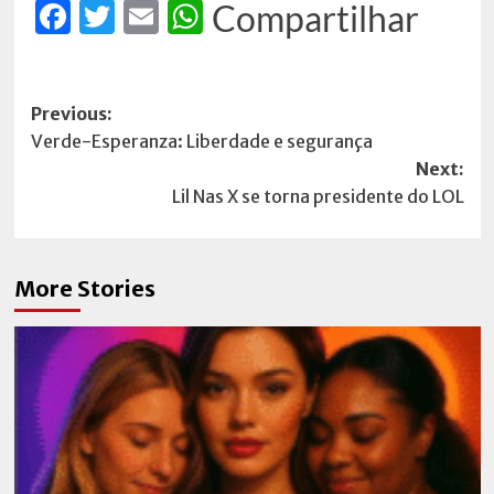
Facebook
Twitter
Email
WhatsApp
Compartilhar
Post
Previous:
Verde-Esperanza: Liberdade e segurança
navigation
Next:
Lil Nas X se torna presidente do LOL
More Stories