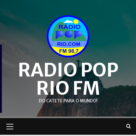
Skip
to
content
RADIO POP
RIO FM
DO CATETE PARA O MUNDO!
Primary
Menu