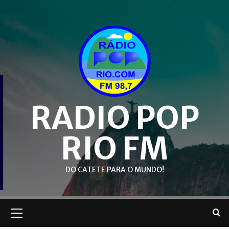
Skip
to
content
RADIO POP
RIO FM
DO CATETE PARA O MUNDO!
Primary
Menu