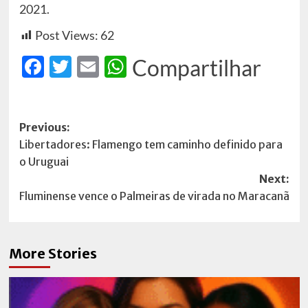
2021.
Post Views:
62
Facebook
Twitter
Email
WhatsApp
Compartilhar
Post
Previous:
Libertadores: Flamengo tem caminho definido para
navigation
o Uruguai
Next:
Fluminense vence o Palmeiras de virada no Maracanã
More Stories