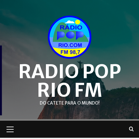
Skip
to
content
RADIO POP
RIO FM
DO CATETE PARA O MUNDO!
Primary
Menu