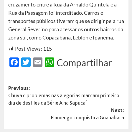
cruzamento entre a Rua da Arnaldo Quintela e a
Rua da Passagem foi interditado. Carros e
transportes públicos tiveram que se dirigir pela rua
General Severino para acessar os outros bairros da
zona sul, como Copacabana, Leblon e Ipanema.
Post Views:
115
Facebook
Twitter
Email
WhatsApp
Compartilhar
Post
Previous:
Chuva e problemas nas alegorias marcam primeiro
navigation
dia de desfiles da Série A na Sapucaí
Next:
Flamengo conquista a Guanabara