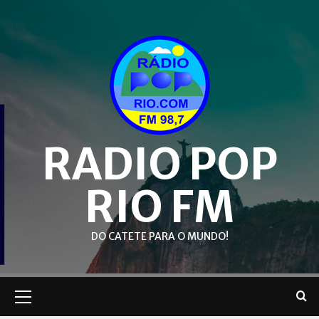
Skip
to
content
RADIO POP
RIO FM
DO CATETE PARA O MUNDO!
Primary
Menu