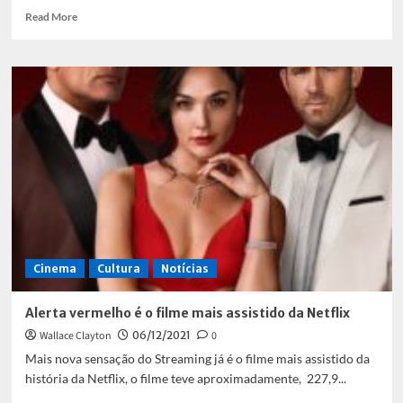
Read
Read More
more
about
Ataque
dos
Cães
chega
a
Netflix
Cinema
Cultura
Notícias
Alerta vermelho é o filme mais assistido da Netflix
Wallace Clayton
06/12/2021
0
Mais nova sensação do Streaming já é o filme mais assistido da
história da Netflix, o filme teve aproximadamente, 227,9...