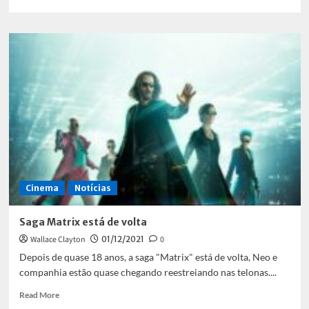
more
about
La
casa
de
papel
estreia
episódios
finais
Cinema
Notícias
Saga Matrix está de volta
Wallace Clayton
01/12/2021
0
Depois de quase 18 anos, a saga "Matrix" está de volta, Neo e
companhia estão quase chegando reestreiando nas telonas....
Read
Read More
more