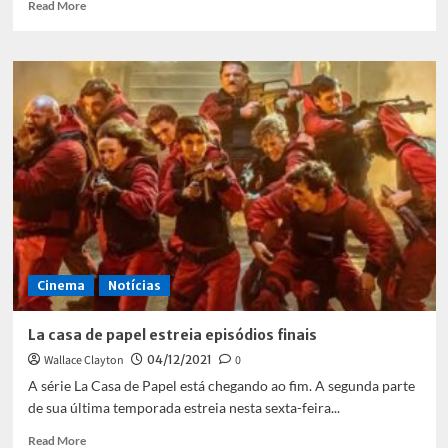
Read
Read More
more
about
Alerta
vermelho
é
o
filme
mais
assistido
da
Netflix
Cinema
Notícias
La casa de papel estreia episódios finais
Wallace Clayton
04/12/2021
0
A série La Casa de Papel está chegando ao fim. A segunda parte
de sua última temporada estreia nesta sexta-feira...
Read
Read More