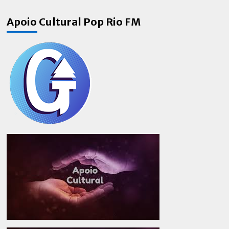
about
Homem
Apoio Cultural Pop Rio FM
Aranha
longe
do
lar
agita
fãs
em
novo
Trailer