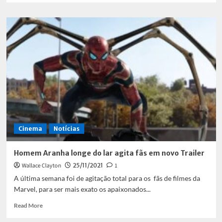
about
Saga
Matrix
está
de
volta
Cinema
Notícias
Homem Aranha longe do lar agita fãs em novo Trailer
Wallace Clayton
25/11/2021
1
A última semana foi de agitação total para os fãs de filmes da
Marvel, para ser mais exato os apaixonados...
Read
Read More
more