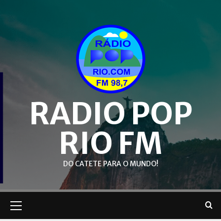
Skip
to
content
RADIO POP
RIO FM
DO CATETE PARA O MUNDO!
Primary
Menu