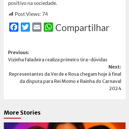
positivo na sociedade.
Post Views:
74
Facebook
Twitter
Email
WhatsApp
Compartilhar
Post
Previous:
Vizinha Faladeira realiza primeiro tira-dúvidas
navigation
Next:
Representantes da Verde e Rosa chegam hoje à final
da disputa para Rei Momo e Rainha do Carnaval
2024
More Stories