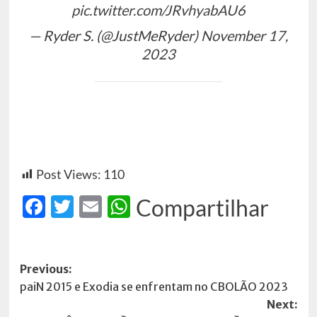
pic.twitter.com/JRvhyabAU6
— Ryder S. (@JustMeRyder)
November 17,
2023
Post Views:
110
Facebook
Twitter
Email
WhatsApp
Compartilhar
Post
Previous:
paiN 2015 e Exodia se enfrentam no CBOLÃO 2023
navigation
Next: