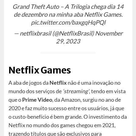
Grand Theft Auto – A Trilogia chega dia 14
de dezembro na minha aba Netflix Games.
pic.twitter.com/baxgqHqPQl
— netflixbrasil (@NetflixBrasil)
November
29, 2023
Netflix Games
A aba de jogos da
Netflix
não é uma inovação no
mundo dos serviços de
‘streaming’
, tendo em vista
que o
Prime Video
, da Amazon, surgiu no ano de
2020 e faz muito sucesso entre os usuários, já que
o custo-benefício é bem grande. O investimento da
Netflix no mundo dos games chegou em 2021,
trazendo títulos que são exclusivos para