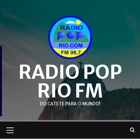
Skip
to
content
RADIO POP
RIO FM
DO CATETE PARA O MUNDO!
Primary
Menu