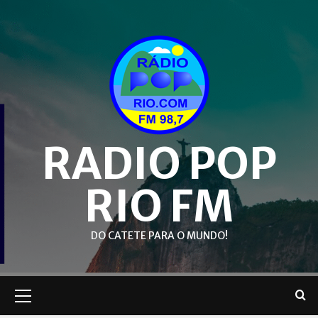
Skip
to
content
RADIO POP
RIO FM
DO CATETE PARA O MUNDO!
Primary
Menu