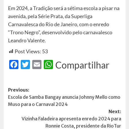
Em 2024, a Tradição será a sétima escola a pisar na
avenida, pela Série Prata, da Superliga
Carnavalesca do Rio de Janeiro, com o enredo
“Trono Negro”, desenvolvido pelo carnavalesco
Leandro Valente.
Post Views:
53
Facebook
Twitter
Email
WhatsApp
Compartilhar
Post
Previous:
Escola de Samba Bangay anuncia Johnny Mello como
navigation
Muso para o Carnaval 2024
Next:
Vizinha Faladeira apresenta enredo 2024 para
Ronnie Costa, presidente da RioTur