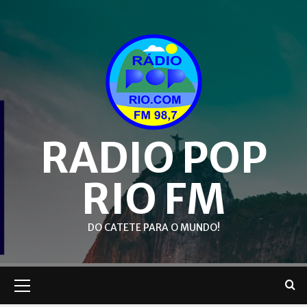
Skip
to
content
RADIO POP
RIO FM
DO CATETE PARA O MUNDO!
Primary
Menu