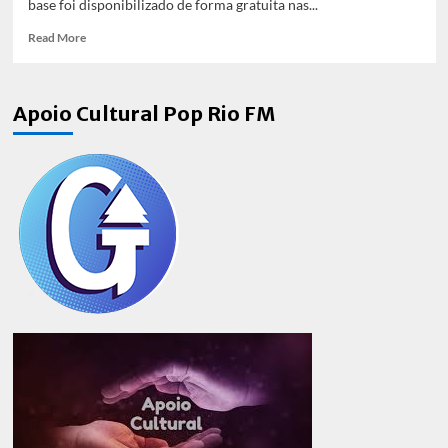
base foi disponibilizado de forma gratuita nas...
Read
Read More
more
about
The
Apoio Cultural Pop Rio FM
sims
5
(Project
Rene)
é
a
aposta
de
renascimento
da
EA