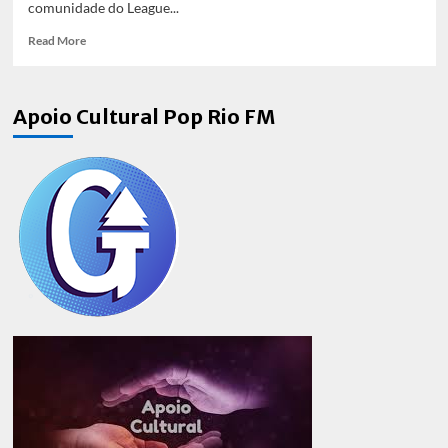
comunidade do League...
Read
Read More
more
about
paiN
Apoio Cultural Pop Rio FM
2015
e
Exodia
se
enfrentam
no
CBOLÃO
2023