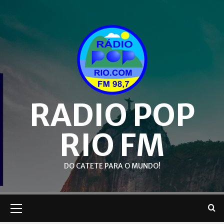
Skip
to
content
RADIO POP
RIO FM
DO CATETE PARA O MUNDO!
Primary
Menu