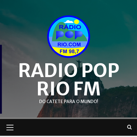
Skip
to
content
RADIO POP
RIO FM
DO CATETE PARA O MUNDO!
Primary
Menu