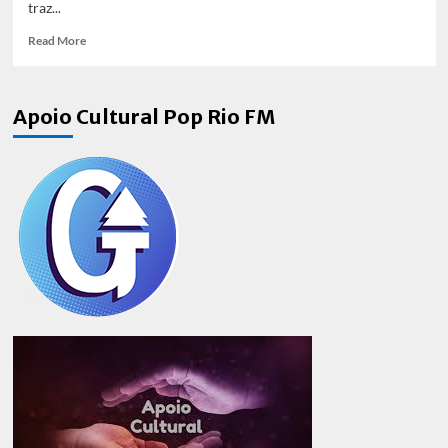
traz...
Read
Read More
more
about
My
Apoio Cultural Pop Rio FM
Policeman
é
destaque
no
Festival
do
Rio