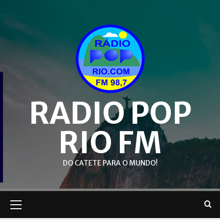
Skip
to
content
RADIO POP
RIO FM
DO CATETE PARA O MUNDO!
Primary
Menu