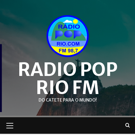
Skip
to
content
RADIO POP
RIO FM
DO CATETE PARA O MUNDO!
Primary
Menu