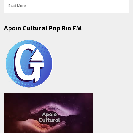
Read
Read More
more
about
Esposa
Apoio Cultural Pop Rio FM
de
Aluguel