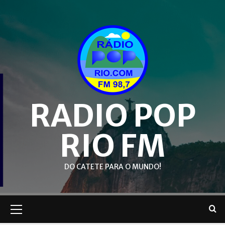
Skip
to
content
RADIO POP
RIO FM
DO CATETE PARA O MUNDO!
Primary
Menu