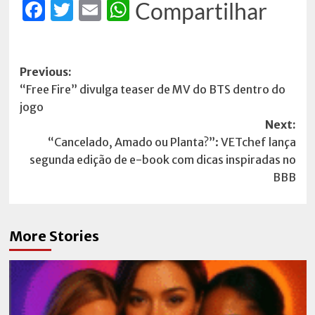
Facebook
Twitter
Email
WhatsApp
Compartilhar
Post
Previous:
“Free Fire” divulga teaser de MV do BTS dentro do
navigation
jogo
Next:
“Cancelado, Amado ou Planta?”: VETchef lança
segunda edição de e-book com dicas inspiradas no
BBB
More Stories