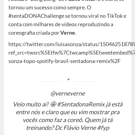
tornou um sucesso como sempre. O
#sentaDONAChallenge se tornou viral no TikTok e
conta com milhares de vídeos reproduzindo a
coreografia criada por
Verne
.
https://twitter.com/luisasonza/status/1504625187
ref_src=twsrc%5Etfw%7Ctwcamp%5Etweetembed%7
sonza-topo-spotify-brasil-sentadona-remix%2F
@verneverne
Veio muito aí! 🤩
#SentadonaRemix
já está
entre nós e claro que eu vim mostrar pra
vocês como faz a coreô. Quem já tá
treinando? Dc Flávio Verne
#fyp