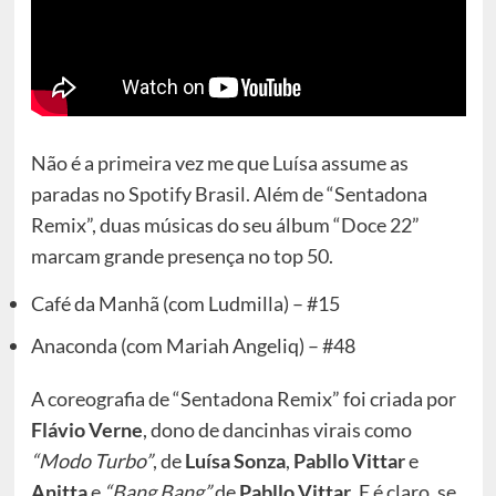
Não é a primeira vez me que Luísa assume as
paradas no Spotify Brasil. Além de “Sentadona
Remix”, duas músicas do seu álbum “Doce 22”
marcam grande presença no top 50.
Café da Manhã (com Ludmilla) – #15
Anaconda (com Mariah Angeliq) – #48
A coreografia de “Sentadona Remix” foi criada por
Flávio Verne
, dono de dancinhas virais como
“Modo Turbo”
, de
Luísa Sonza
,
Pabllo Vittar
e
Anitta
e
“Bang Bang”
de
Pabllo Vittar
. E é claro, se