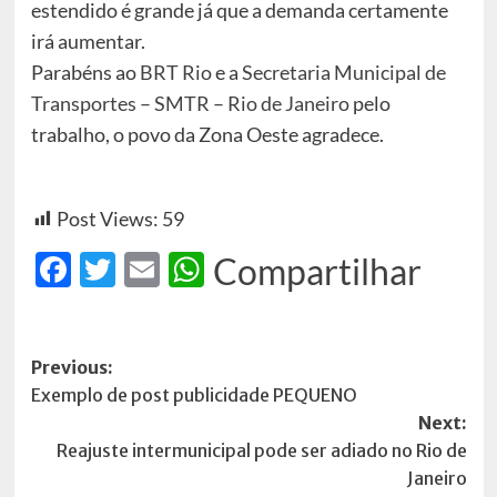
estendido é grande já que a demanda certamente
irá aumentar.
Parabéns ao
BRT Rio
e a
Secretaria Municipal de
Transportes – SMTR – Rio de Janeiro
pelo
trabalho, o povo da Zona Oeste agradece.
Post Views:
59
Facebook
Twitter
Email
WhatsApp
Compartilhar
Post
Previous:
Exemplo de post publicidade PEQUENO
navigation
Next:
Reajuste intermunicipal pode ser adiado no Rio de
Janeiro