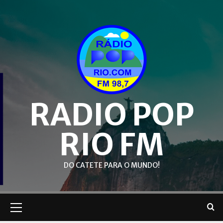
Skip
to
content
RADIO POP
RIO FM
DO CATETE PARA O MUNDO!
Primary
Menu