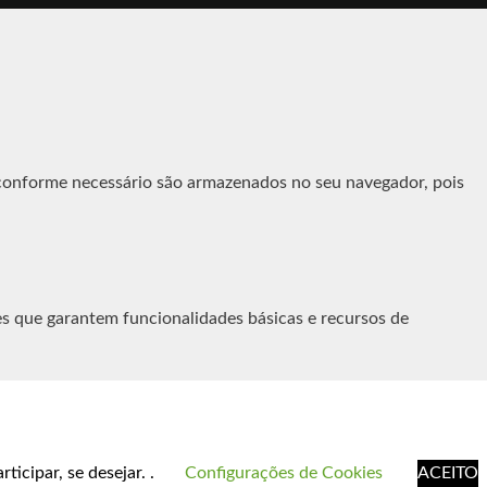
s conforme necessário são armazenados no seu navegador, pois
es que garantem funcionalidades básicas e recursos de
te para coletar dados pessoais do usuário por meio de
ento do usuário antes da execução desses cookies no seu site.
icipar, se desejar. .
Configurações de Cookies
ACEITO