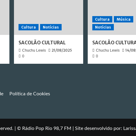
Cultura
Música
Cultura
Notícias
Notícias
SACOLÃO CULTURAL
SACOLÃO CULTUR
21/08/2025
14/08
Chuchu Lewis
Chuchu Lewis
0
0
de
Política de Cookies
served.
|
©
Rádio Pop Rio 98,7 FM | Site desenvolvido por: Lariss