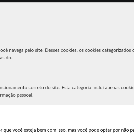
você navega pelo site. Desses cookies, os cookies categorizado
cas do
...
ncionamento correto do site. Esta categoria inclui apenas cooki
rmação pessoal.
rios para o funcionamento do site e sejam usados especificamen
nados cookies não necessários. É obrigatório obter o consentim
r que você esteja bem com isso, mas você pode optar por não part