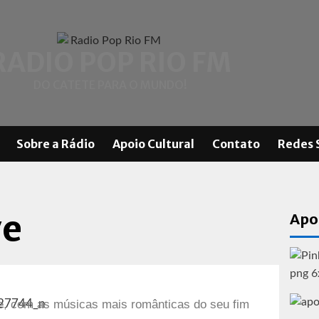
RADIO POP RIO FM
DO CATETE PARA O MUNDO!
Sobre a Rádio
Apoio Cultural
Contato
Redes 
ve
Apo
, com as músicas mais românticas do seu fim