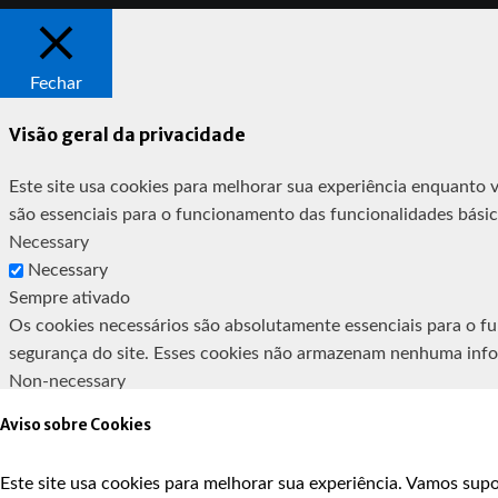
Fechar
Visão geral da privacidade
Este site usa cookies para melhorar sua experiência enquanto 
são essenciais para o funcionamento das funcionalidades bási
Necessary
Necessary
Sempre ativado
Os cookies necessários são absolutamente essenciais para o fu
segurança do site. Esses cookies não armazenam nenhuma info
Non-necessary
Non-necessary
Aviso sobre Cookies
Quaisquer cookies que possam não ser particularmente necessá
análises, anúncios e outros conteúdos incorporados são denomi
Este site usa cookies para melhorar sua experiência. Vamos supo
SALVAR E ACEITAR