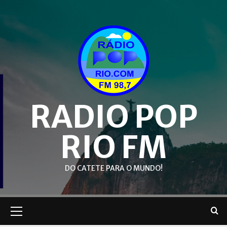
Skip
to
content
RADIO POP
RIO FM
DO CATETE PARA O MUNDO!
Primary
Menu