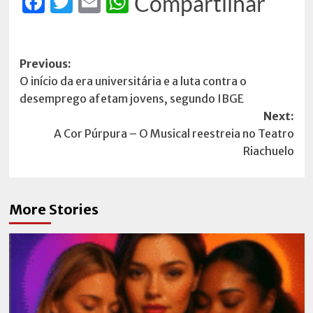
Facebook
Twitter
Email
WhatsApp
Compartilhar
Post
Previous:
O início da era universitária e a luta contra o
navigation
desemprego afetam jovens, segundo IBGE
Next:
A Cor Púrpura – O Musical reestreia no Teatro
Riachuelo
More Stories