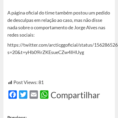
A página oficial do time também postou um pedido
de desculpas em relação ao caso, mas não disse
nada sobre o comportamento de Jorge Alves nas
redes sociais:
https://twitter.com/arcticggoficial/status/1562865
s=20&t=yHb09irZKEsueCZw4IHUyg
Post Views:
81
Facebook
Twitter
Email
WhatsApp
Compartilhar
Previous: