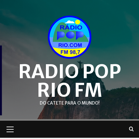
Skip
to
content
RADIO POP
RIO FM
DO CATETE PARA O MUNDO!
Primary
Menu