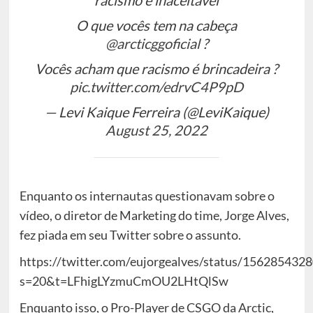
racismo é inaceitável
O que vocês tem na cabeça
@arcticggoficial
?
Vocês acham que racismo é brincadeira ?
pic.twitter.com/edrvC4P9pD
— Levi Kaique Ferreira (@LeviKaique)
August 25, 2022
Enquanto os internautas questionavam sobre o
vídeo, o diretor de Marketing do time, Jorge Alves,
fez piada em seu Twitter sobre o assunto.
https://twitter.com/eujorgealves/status/15628543
s=20&t=LFhigLYzmuCmOU2LHtQlSw
Enquanto isso, o Pro-Player de CSGO da Arctic,