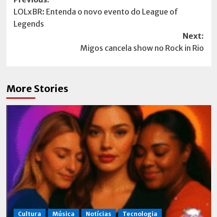
Post
LOLxBR: Entenda o novo evento do League of
navigation
Legends
Next:
Migos cancela show no Rock in Rio
More Stories
Cultura
Música
Notícias
Tecnologia