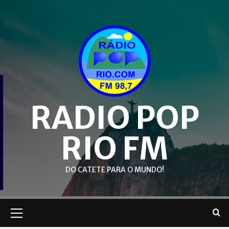
Skip
to
content
RADIO POP
RIO FM
DO CATETE PARA O MUNDO!
Primary
Menu