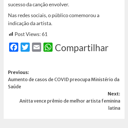
sucesso da canção envolver.
Nas redes sociais, o público comemorou a
indicação da artista.
Post Views:
61
Facebook
Twitter
Email
WhatsApp
Compartilhar
Post
Previous:
Aumento de casos de COVID preocupa Ministério da
navigation
Saúde
Next:
Anitta vence prêmio de melhor artista feminina
latina