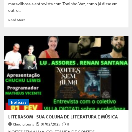
maravilhosa a entrevista com Toninho Vaz, como já disse em
outro...
Read
Read More
more
about
SACOLÃO
CULTURAL
Notícias
LITERASOM- SUA COLUNA DE LITERATURA E MÚSICA
Chuchu Lewis
01/02/2025
0
NOITES SEM ALMA, COLETÂNEA DE CONTOS