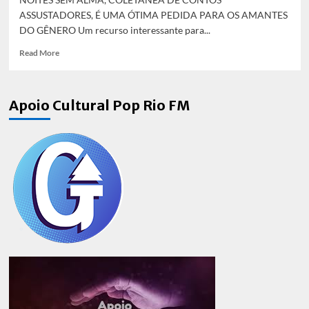
ASSUSTADORES, É UMA ÓTIMA PEDIDA PARA OS AMANTES
DO GÊNERO Um recurso interessante para...
Read
Read More
more
about
LITERASOM-
Apoio Cultural Pop Rio FM
SUA
COLUNA
DE
LITERATURA
E
MÚSICA