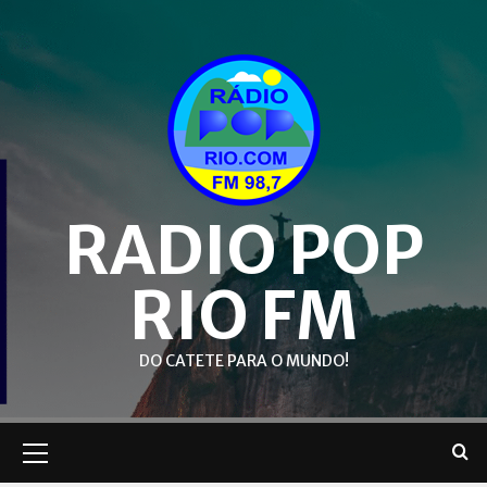
Skip
to
content
RADIO POP
RIO FM
DO CATETE PARA O MUNDO!
Primary
Menu