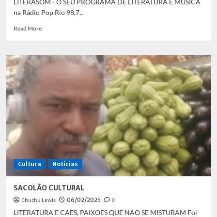
LITERASOM - O SEU PROGRAMA DE LITERATURA E MÚSICA
na Rádio Pop Rio 98,7...
Read
Read More
more
about
LITERASOM
–
SUA
COLUNA
DE
LITERATURA
E
MÚSICA
Cultura
Notícias
SACOLÃO CULTURAL
Chuchu Lewis
06/02/2025
0
LITERATURA E CÃES, PAIXÕES QUE NÃO SE MISTURAM Foi