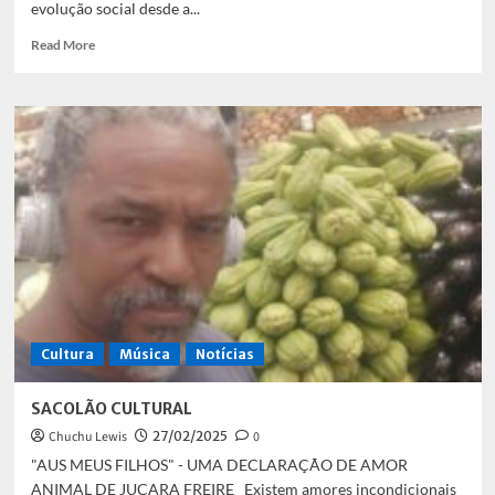
evolução social desde a...
Read
Read More
more
about
LITERASOM-
SUA
COLUNA
DE
LITERATURA
E
MÚSICA
Cultura
Música
Notícias
SACOLÃO CULTURAL
Chuchu Lewis
27/02/2025
0
"AUS MEUS FILHOS" - UMA DECLARAÇÃO DE AMOR
ANIMAL DE JUÇARA FREIRE Existem amores incondicionais