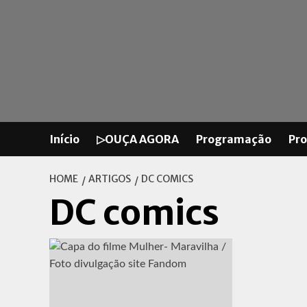
Skip
to
content
Início
▷OUÇA AGORA
Programação
Pr
HOME
ARTIGOS
DC COMICS
DC comics