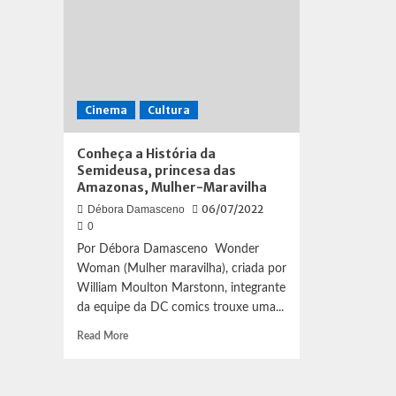
Cinema
Cultura
Conheça a História da
Semideusa, princesa das
Amazonas, Mulher-Maravilha
06/07/2022
Débora Damasceno
0
Por Débora Damasceno Wonder
Woman (Mulher maravilha), criada por
William Moulton Marstonn, integrante
da equipe da DC comics trouxe uma...
Read
Read More
more
about
Conheça