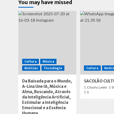
You may have missed
a
História
da
Semideusa,
princesa
das
Amazonas,
Mulher-
Maravilha
Cultura
Música
Notícias
Tecnologia
Cultura
Notíc
Da Baixada para o Mundo,
SACOLÃO CULT
A-Lina Une IA, Música e
0
Chuchu Lewis
Alma, Buscando, Através
0
da Inteligência Artificial,
Estimular a Inteligência
Emocional e a Essência
Humana