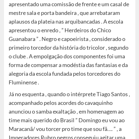
apresentado uma comissão de frente e um casal de
mestre sala e porta bandeira , que arrebataram
aplausos da plateia nas arquibancadas . A escola
apresentou o enredo , ” Herdeiros do Chico
Guanabara ” . Negro e capoeirista , considerado o
primeiro torcedor da história do tricolor , segundo
o clube . A empolgação dos componentes foi uma
forma de compensar a modéstia das fantasias e da
alegoria da escola fundada pelos torcedores do
Fluminense .
Já no esquenta , quando o intérprete Tiago Santos ,
acompanhado pelos acordes do cavaquinho
anunciou o samba exaltação , em homenagem ao
time mais querido do Brasil ” Domingo eu vou ao
Maracanã/ vou torcer pro time que sou fã…. ” , a
Imperadores Rubro negros conseguiu agitar uma