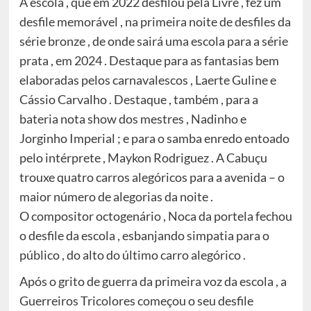
A escola , que em 2022 desfilou pela Livre , fez um
desfile memorável , na primeira noite de desfiles da
série bronze , de onde sairá uma escola para a série
prata , em 2024 . Destaque para as fantasias bem
elaboradas pelos carnavalescos , Laerte Guline e
Cássio Carvalho . Destaque , também , para a
bateria nota show dos mestres , Nadinho e
Jorginho Imperial ; e para o samba enredo entoado
pelo intérprete , Maykon Rodriguez . A Cabuçu
trouxe quatro carros alegóricos para a avenida – o
maior número de alegorias da noite .
O compositor octogenário , Noca da portela fechou
o desfile da escola , esbanjando simpatia para o
público , do alto do último carro alegórico .
Após o grito de guerra da primeira voz da escola , a
Guerreiros Tricolores começou o seu desfile