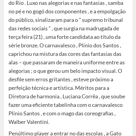
do Rio . Luxo nas alegorias e nas fantasias , samba
no pé e no gogó dos componentes , e a empolgação
do público, sinalizaram para o ” supremo tribunal
das redes sociais ” , que surgia na madrugada de
terça feira (21) , uma forte candidata ao título da
série bronze. O carnavalesco , Plínio dos Santos ,
caprichou na mistura das cores das fantasias das
alas – que passaram de maneira uniforme entre as
alegorias ; o que gerou um belo impacto visual. O
desfile sem erros gritantes , esteve próximo a
perfeição técnica e artística. Méritos para a
Diretora de harmonia , Luciana Corrêa , que soube
fazer uma eficiente tabelinha com o carnavalesco
Plínio Santos , e com o mago das coreografias ,
Walber Valentini.
Penúltimo player a entrar no das escolas , a Gato