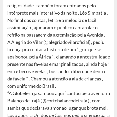
religiosidade , também foram entoados pelo
intérprete mais interativo da noite , Léo Simpatia .
No final das contas , letra e a melodia de fácil
assimilação , ajudaram o público cantarolar o
refrão na passagem da agremiação pela Avenida .
A Alegria do Vilar (@alegriadovilaroficial) , pediu
licença pra contar a história de um ” grio que se
apaixonou pela África ” , clamando a ancestralidade
presente nas favelas e marginalizados , ainda hoje ”
entre becos e vielas , buscando a liberdade dentro
da favela ” . Chamou a atenção a ala de crianças ,
com uniforme do Brasil .
“A Globeleza já sambou aqui ‘ cantou pela avenida a
Balanço de Irajá ( @cortebalancodeiraja ) , com
samba que declarava amor ao lugar que brota mel .
Logo após , a Unidos de Cosmos pediu silêncio para