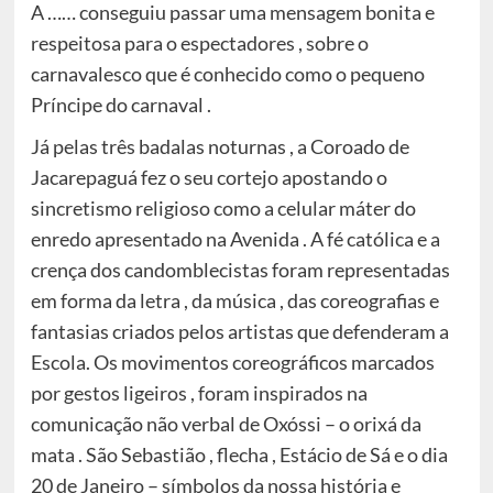
A …… conseguiu passar uma mensagem bonita e
respeitosa para o espectadores , sobre o
carnavalesco que é conhecido como o pequeno
Príncipe do carnaval .
Já pelas três badalas noturnas , a Coroado de
Jacarepaguá fez o seu cortejo apostando o
sincretismo religioso como a celular máter do
enredo apresentado na Avenida . A fé católica e a
crença dos candomblecistas foram representadas
em forma da letra , da música , das coreografias e
fantasias criados pelos artistas que defenderam a
Escola. Os movimentos coreográficos marcados
por gestos ligeiros , foram inspirados na
comunicação não verbal de Oxóssi – o orixá da
mata . São Sebastião , flecha , Estácio de Sá e o dia
20 de Janeiro – símbolos da nossa história e