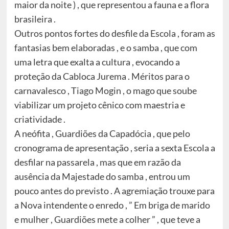
maior da noite ) , que representou a fauna e a flora
brasileira .
Outros pontos fortes do desfile da Escola , foram as
fantasias bem elaboradas , e o samba , que com
uma letra que exalta a cultura , evocando a
proteção da Cabloca Jurema . Méritos para o
carnavalesco , Tiago Mogin , o mago que soube
viabilizar um projeto cênico com maestria e
criatividade .
A neófita , Guardiões da Capadócia , que pelo
cronograma de apresentação , seria a sexta Escola a
desfilar na passarela , mas que em razão da
ausência da Majestade do samba , entrou um
pouco antes do previsto . A agremiação trouxe para
a Nova intendente o enredo , ” Em briga de marido
e mulher , Guardiões mete a colher ” , que teve a