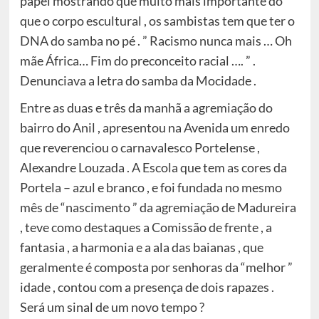
papel mostrando que muito mais importante do
que o corpo escultural , os sambistas tem que ter o
DNA do samba no pé . ” Racismo nunca mais … Oh
mãe África… Fim do preconceito racial …. ” .
Denunciava a letra do samba da Mocidade .
Entre as duas e três da manhã a agremiação do
bairro do Anil , apresentou na Avenida um enredo
que reverenciou o carnavalesco Portelense ,
Alexandre Louzada . A Escola que tem as cores da
Portela – azul e branco , e foi fundada no mesmo
mês de “nascimento ” da agremiação de Madureira
, teve como destaques a Comissão de frente , a
fantasia , a harmonia e a ala das baianas , que
geralmente é composta por senhoras da “melhor ”
idade , contou com a presença de dois rapazes .
Será um sinal de um novo tempo ?