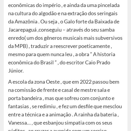
econômicas do império , e ainda da uma pincelada
na cultura do algodão e na extração dos seringais
da Amazônia . Ou seja , o Galo forte da Baixada de
Jacarepaguá ,conseguiu – através do seu samba
enredo( um dos gêneros musicais mais subversivos
da MPB) , traduzir a reescrever poeticamente ,
mesmo para quem nunca leu , a obra ” A historia
econômica do Brasil ” , do escritor Caio Prado
Júnior.
A escola da zona Oeste , que em 2022 passou bem
na comissão de frente e casal de mestre sala e
porta bandeira , mas que sofreu com conjunto e
fantasias , se redimiu , e fez um desfile que mesclou
entre a técnica e a animação . A rainha da bateria ,
Vanessa… , que esbanjou simpatia com os seus
súditos , ao cruzar a avenida com um sorriso