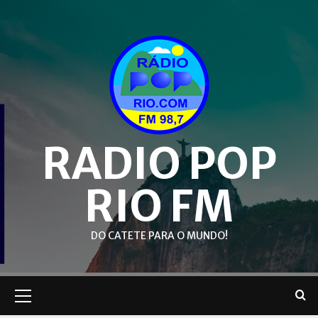
Skip
to
content
RADIO POP
RIO FM
DO CATETE PARA O MUNDO!
Primary
Menu