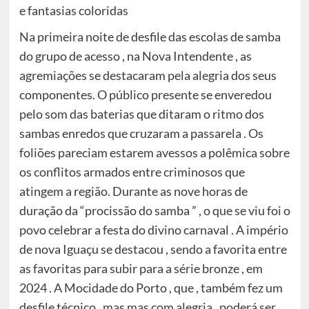
e fantasias coloridas
Na primeira noite de desfile das escolas de samba
do grupo de acesso , na Nova Intendente , as
agremiações se destacaram pela alegria dos seus
componentes. O público presente se enveredou
pelo som das baterias que ditaram o ritmo dos
sambas enredos que cruzaram a passarela . Os
foliões pareciam estarem avessos a polêmica sobre
os conflitos armados entre criminosos que
atingem a região. Durante as nove horas de
duração da “procissão do samba ” , o que se viu foi o
povo celebrar a festa do divino carnaval . A império
de nova Iguaçu se destacou , sendo a favorita entre
as favoritas para subir para a série bronze , em
2024 . A Mocidade do Porto , que , também fez um
desfile técnico , mas mas com alegria , poderá ser