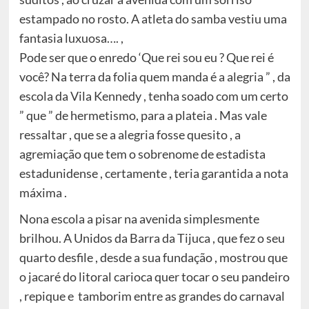
estampado no rosto. A atleta do samba vestiu uma
fantasia luxuosa…. ,
Pode ser que o enredo ‘Que rei sou eu ? Que rei é
você? Na terra da folia quem manda é a alegria ” , da
escola da Vila Kennedy , tenha soado com um certo
” que ” de hermetismo, para a plateia . Mas vale
ressaltar , que se a alegria fosse quesito , a
agremiação que tem o sobrenome de estadista
estadunidense , certamente , teria garantida a nota
máxima .
Nona escola a pisar na avenida simplesmente
brilhou. A Unidos da Barra da Tijuca , que fez o seu
quarto desfile , desde a sua fundação , mostrou que
o jacaré do litoral carioca quer tocar o seu pandeiro
, repique e tamborim entre as grandes do carnaval