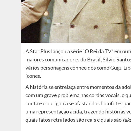
A Star Plus lançou a série “O Rei da TV” em out
maiores comunicadores do Brasil, Silvio Sant
vários personagens conhecidos como Gugu Lib
ícones.
A história se entrelaça entre momentos da adol
com um grave problema nas cordas vocais, o q
conta e o obrigou a se afastar dos holofotes pa
uma representação ácida, trazendo histórias ve
quais fatos retratados são reais e quais são
fak