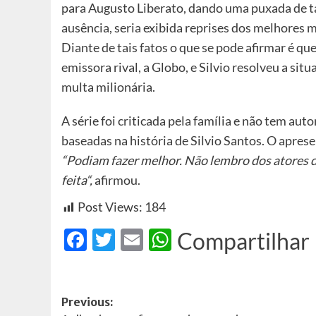
para Augusto Liberato, dando uma puxada de t
ausência, seria exibida reprises dos melhore
Diante de tais fatos o que se pode afirmar é qu
emissora rival, a Globo, e Silvio resolveu a s
multa milionária.
A série foi criticada pela família e não tem aut
baseadas na história de Silvio Santos. O apres
“Podiam fazer melhor. Não lembro dos atores da
feita“,
afirmou.
Post Views:
184
Facebook
Twitter
Email
WhatsApp
Compartilhar
Post
Previous: