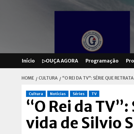
Skip
to
content
Início
▷OUÇA AGORA
Programação
Pr
HOME
CULTURA
“O REI DA TV”: SÉRIE QUE RETRATA
Cultura
Notícias
Séries
TV
“O Rei da TV”: 
vida de Silvio 