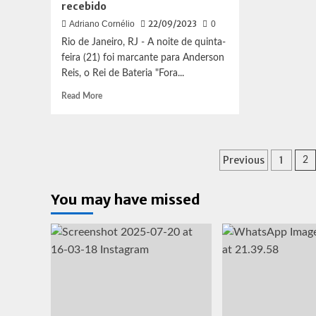
recebido
22/09/2023
Adriano Cornélio
0
Rio de Janeiro, RJ - A noite de quinta-
feira (21) foi marcante para Anderson
Reis, o Rei de Bateria "Fora...
Read
Read More
more
about
Anderson
Reis,
Paginaçã
Previous
1
2
rei
de
de
bateria
You may have missed
posts
da
União
do
Parque
Acari,
revela
emoção
e
surpresa