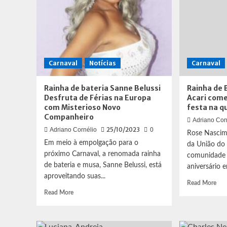
Carnaval
Notícias
Carnaval
Rainha de bateria Sanne Belussi
Rainha de 
Desfruta de Férias na Europa
Acari com
com Misterioso Novo
festa na q
Companheiro
Adriano Cor
25/10/2023
Adriano Cornélio
0
Rose Nascime
Em meio à empolgação para o
da União do 
próximo Carnaval, a renomada rainha
comunidade 
de bateria e musa, Sanne Belussi, está
aniversário e
aproveitando suas...
Rea
Read More
Read
mor
Read More
more
abo
about
Rai
Rainha
de