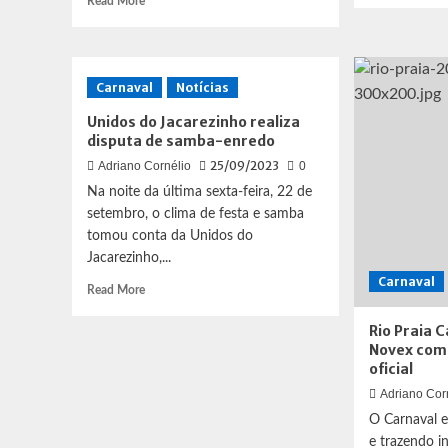
Read More
more
abo
about
Cha
Festival
Nel
WOW
é
Carnaval
Notícias
Mulheres
o
no
nov
Unidos do Jacarezinho realiza
Mundo
dire
disputa de samba-enredo
RJ
artí
25/09/2023
Adriano Cornélio
0
Celebra
da
a
Aleg
Na noite da última sexta-feira, 22 de
Força
da
setembro, o clima de festa e samba
Feminina
Zon
tomou conta da Unidos do
no
Sul
Jacarezinho,...
Samba
Carnaval
e
Read
Read More
Carnaval
more
about
Rio Praia 
Unidos
Novex com
do
oficial
Jacarezinho
Adriano Cor
realiza
O Carnaval 
disputa
de
e trazendo i