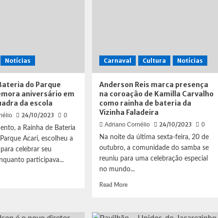
Notícias
Carnaval
Cultura
Notícias
Bateria do Parque
Anderson Reis marca presença
emora aniversário em
na coroação de Kamilla Carvalho
uadra da escola
como rainha de bateria da
Vizinha Faladeira
24/10/2023
nélio
0
24/10/2023
Adriano Cornélio
0
nto, a Rainha de Bateria
Na noite da última sexta-feira, 20 de
Parque Acari, escolheu a
outubro, a comunidade do samba se
para celebrar seu
reuniu para uma celebração especial
nquanto participava...
no mundo...
d
e
Read
Read More
ut
more
nha
about
Anderson