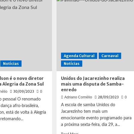
ria
Reis
marca
que
presença
ri
na
emora
coroação
ersário
de
Kamilla
a
Carvalho
como
dra
rainha
Agenda Cultural
Carnaval
de
Notícias
Notícias
ola
bateria
da
Vizinha
lson é o novo diretor
Unidos do Jacarezinho realiza
Faladeira
a Alegria da Zona Sul
mais uma disputa de Samba-
enredo
30/09/2023
nélio
0
28/09/2023
Adriano Cornélio
0
vo pessoal O renomado
A escola de samba Unidos do
dança afro-brasileira,
Jacarezinho tem mais um
n, está de volta à Alegria
emocionante evento programado para
 retomando...
a próxima sexta-feira, dia 29, a...
d
e
Read