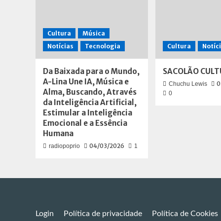
com
figurino
recebido
Cultura
Música
Notícias
Tecnologia
Cultura
Notíc
Da Baixada para o Mundo,
SACOLÃO CULT
A-Lina Une IA, Música e
0
Chuchu Lewis
Alma, Buscando, Através
0
da Inteligência Artificial,
Estimular a Inteligência
Emocional e a Essência
Humana
04/03/2026
radiopoprio
1
Login
Política de privacidade
Política de Cookies