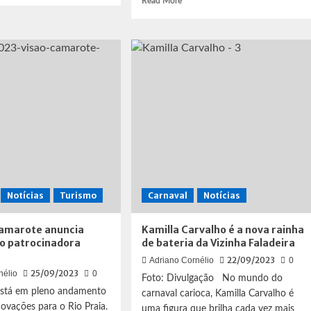
Read More
ut
more
rles
about
son
Unidos
do
Jacarezinho
o
realiza
tor
mais
stico
uma
disputa
ria
de
Samba-
a
enredo
Notícias
Turismo
Carnaval
Notícias
Camarote anuncia
Kamilla Carvalho é a nova rainha
o patrocinadora
de bateria da Vizinha Faladeira
22/09/2023
Adriano Cornélio
0
25/09/2023
nélio
0
Foto: Divulgação No mundo do
está em pleno andamento
carnaval carioca, Kamilla Carvalho é
novações para o Rio Praia.
uma figura que brilha cada vez mais