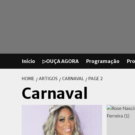
Skip
to
content
Início
▷OUÇA AGORA
Programação
Pr
HOME
ARTIGOS
CARNAVAL
PAGE 2
Carnaval