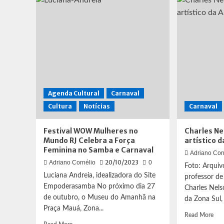
de
Bate
bateria
do
Sanne
Par
Belussi
Aca
Desfruta
com
de
aniv
Férias
em
na
fest
Europa
na
com
qua
Agenda Cultural
Carnaval
Misterioso
da
Cultura
Notícias
Carnaval
Novo
esc
Companheiro
Festival WOW Mulheres no
Charles Ne
Mundo RJ Celebra a Força
artístico d
Feminina no Samba e Carnaval
Adriano Cor
20/10/2023
Adriano Cornélio
0
Foto: Arqui
Luciana Andreia, idealizadora do Site
professor de 
Empoderasamba No próximo dia 27
Charles Nelso
de outubro, o Museu do Amanhã na
da Zona Sul,
Praça Mauá, Zona...
Rea
Read More
Read
mor