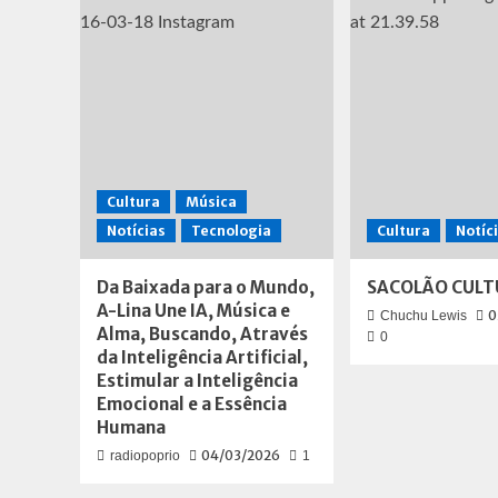
Rene)
é
a
aposta
de
renascimento
da
EA
Cultura
Música
Notícias
Tecnologia
Cultura
Notíc
Da Baixada para o Mundo,
SACOLÃO CULT
A-Lina Une IA, Música e
0
Chuchu Lewis
Alma, Buscando, Através
0
da Inteligência Artificial,
Estimular a Inteligência
Emocional e a Essência
Humana
04/03/2026
radiopoprio
1