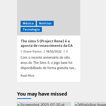
Música
Notícias
Tecnologia
The sims 5 (Project Rene) é a
aposta de renascimento da EA
18/10/2022
Eliane Ramos
0
Com o recente aniversário de oito
anos do The Sims 4, o jogo base foi
disponibilizado de forma gratuita nas...
Read
Read More
more
about
The
You may have missed
sims
5
(Project