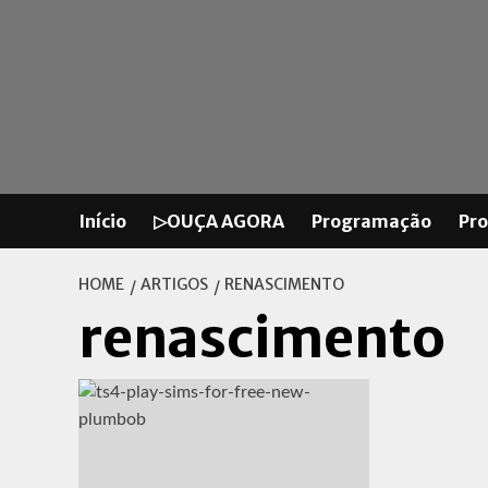
Skip
to
content
Início
▷OUÇA AGORA
Programação
Pr
HOME
ARTIGOS
RENASCIMENTO
renascimento