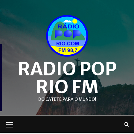
Skip
to
content
RADIO POP
RIO FM
DO CATETE PARA O MUNDO!
Primary
Menu