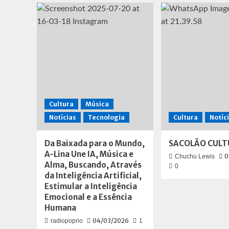
para
mundo
Cultura
Música
Notícias
Tecnologia
Cultura
Notíc
Da Baixada para o Mundo,
SACOLÃO CULT
A-Lina Une IA, Música e
0
Chuchu Lewis
Alma, Buscando, Através
0
da Inteligência Artificial,
Estimular a Inteligência
Emocional e a Essência
Humana
04/03/2026
radiopoprio
1