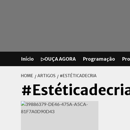
Skip
to
content
Início
▷OUÇA AGORA
Programação
Pr
HOME
ARTIGOS
#ESTÉTICADECRIA
#Estéticadecri