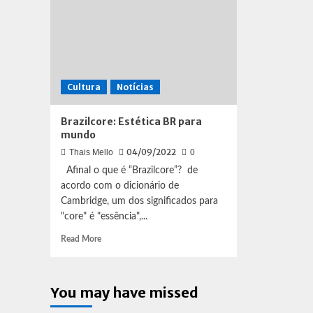
Cultura
Notícias
Brazilcore: Estética BR para
mundo
04/09/2022
Thais Mello
0
Afinal o que é “Brazilcore”? de
acordo com o dicionário de
Cambridge, um dos significados para
"core" é "essência",...
Read
Read More
more
about
Brazilcore:
You may have missed
Estética
BR