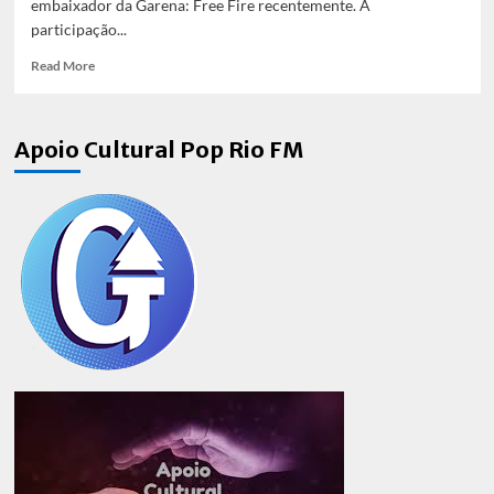
embaixador da Garena: Free Fire recentemente. A
participação...
Read
Read More
more
about
“Free
Apoio Cultural Pop Rio FM
Fire”
divulga
teaser
de
MV
do
BTS
dentro
do
jogo