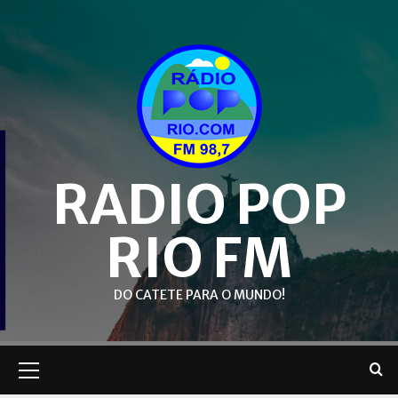
Skip
to
content
RADIO POP
RIO FM
DO CATETE PARA O MUNDO!
Primary
Menu