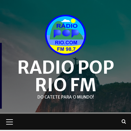
Skip
to
content
RADIO POP
RIO FM
DO CATETE PARA O MUNDO!
Primary
Menu