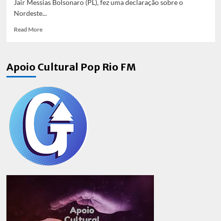
Jair Messias Bolsonaro (PL), fez uma declaração sobre o
Nordeste...
Read
Read More
more
about
Juliette
Apoio Cultural Pop Rio FM
se
posiciona
sobre
falas
xenofóbicas
“pensamento
raso,
desinformado
e
maldoso”